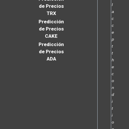
I
de Precios
a
TRX
c
Predicción
c
de Precios
e
CAKE
p
Predicción
t
de Precios
t
ADA
h
e
c
o
n
d
i
t
i
o
n