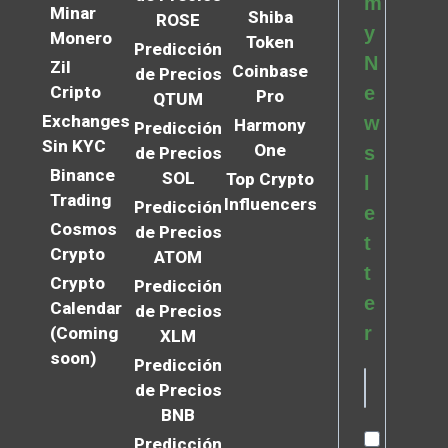
m
Minar
Shiba
ROSE
y
Monero
Token
Predicción
N
Zil
Coinbase
de Precios
Cripto
e
Pro
QTUM
Exchanges
w
Harmony
Predicción
Sin KYC
One
s
de Precios
Binance
SOL
Top Crypto
l
Trading
Influencers
Predicción
e
Cosmos
de Precios
t
Crypto
ATOM
t
Crypto
Predicción
e
Calendar
de Precios
r
(Coming
XLM
soon)
Predicción
de Precios
BNB
Predicción