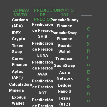
LO MÁS
PREDICCIÓN
CRYPTO
VISTO
DE
101
PRECIOS
Cardano
PancakeBunny
Predicción
(ADA)
Finance
C
de Precios
IDEX
PancakeSwap
r
SHIB
Crypto
Finance
y
Predicción
Token
Guarda
de Precios
p
Swap
Wallet
LUNA
t
Curve
Tronscan
Predicción
Finance
o
SushiSwap
de Precios
Aptos
E
Acala
AVAX
(APT)
Network
c
Predicción
Calculadora
Ledger
o
de Precios
Minería
Nano S
DOT
n
Exodus
Tezos
Predicción
o
Wallet
(XTZ)
de Precios