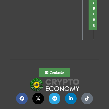
C
R
I
B
E
Contacto