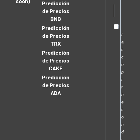
soon)
Predicción
de Precios
BNB
Predicción
I
de Precios
a
TRX
c
Predicción
c
de Precios
e
CAKE
p
Predicción
t
de Precios
t
ADA
h
e
c
o
n
d
i