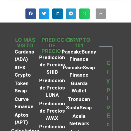
LO MÁS
PREDICCIÓN
CRYPTO
VISTO
DE
101
PRECIOS
Cardano
PancakeBunny
Predicción
(ADA)
Finance
C
de Precios
IDEX
PancakeSwap
r
SHIB
Crypto
Finance
y
Predicción
Token
Guarda
de Precios
p
Swap
Wallet
LUNA
t
Curve
Tronscan
Predicción
Finance
o
SushiSwap
de Precios
Aptos
E
Acala
AVAX
(APT)
Network
c
Predicción
Calculadora