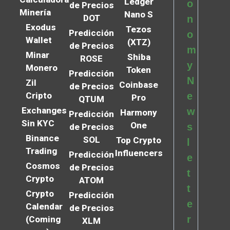
Ledger
o
de Precios
Minería
Nano S
DOT
n
Exodus
Tezos
Predicción
o
Wallet
(XTZ)
de Precios
m
Minar
Shiba
ROSE
y
Monero
Token
Predicción
N
Zil
Coinbase
de Precios
Cripto
e
Pro
QTUM
Exchanges
w
Harmony
Predicción
Sin KYC
One
s
de Precios
Binance
SOL
Top Crypto
l
Trading
Influencers
Predicción
e
Cosmos
de Precios
t
Crypto
ATOM
t
Crypto
Predicción
e
Calendar
de Precios
r
(Coming
XLM