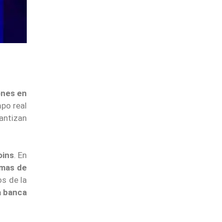
ones en
mpo real
rantizan
oins
. En
amas de
os de la
a banca