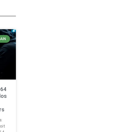
AIN
 64
dos
rs
a:
oit