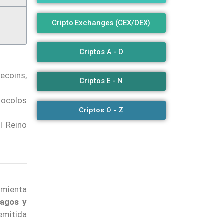
Cripto Exchanges (CEX/DEX)
Criptos A - D
ecoins,
Criptos E - N
otocolos
Criptos O - Z
l Reino
ramienta
pagos y
emitida