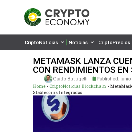
CriptoNoticias
Noticias
CriptoPrecios
METAMASK LANZA CUE
CON RENDIMIENTOS EN
Guido Battigelli
Published:
junio
Home
-
CriptoNoticias Blockchain
-
MetaMask 
Stablecoins Integrados