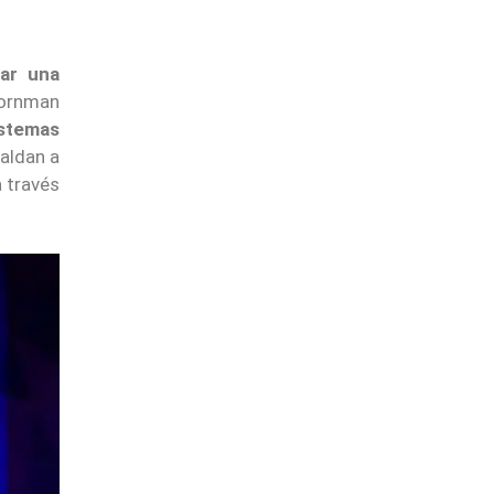
gar una
Bornman
stemas
aldan a
 través