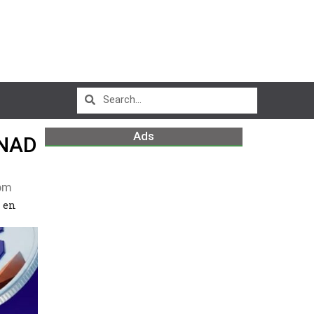
Ads
NAD
pm
 en