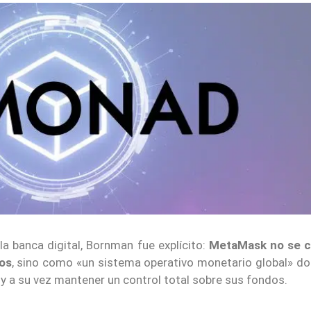
la banca digital, Bornman fue explícito:
MetaMask no se c
os
, sino como «un sistema operativo monetario global» do
 y a su vez mantener un control total sobre sus fondos.