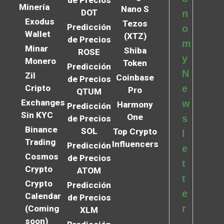
de Precios
Minería
Nano S
DOT
n
Exodus
Tezos
Predicción
o
Wallet
(XTZ)
de Precios
m
Minar
Shiba
ROSE
y
Monero
Token
Predicción
N
Zil
Coinbase
de Precios
Cripto
e
Pro
QTUM
Exchanges
w
Harmony
Predicción
Sin KYC
One
s
de Precios
Binance
SOL
Top Crypto
l
Trading
Influencers
Predicción
e
Cosmos
de Precios
t
Crypto
ATOM
t
Crypto
Predicción
e
Calendar
de Precios
r
(Coming
XLM
soon)