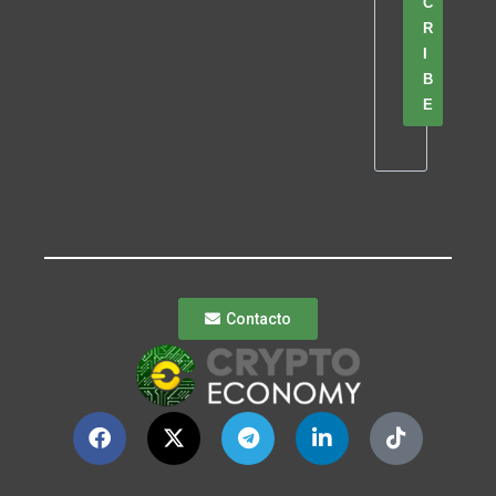
C
R
I
B
E
Contacto