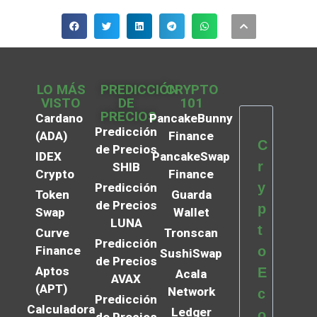
LO MÁS
PREDICCIÓN
CRYPTO
VISTO
DE
101
PRECIOS
Cardano
PancakeBunny
Predicción
(ADA)
Finance
C
de Precios
IDEX
PancakeSwap
r
SHIB
Crypto
Finance
y
Predicción
Token
Guarda
de Precios
p
Swap
Wallet
LUNA
t
Curve
Tronscan
Predicción
Finance
o
SushiSwap
de Precios
Aptos
E
Acala
AVAX
(APT)
Network
c
Predicción
Calculadora
Ledger
o