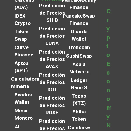
Cardano
PancakeBunny
Predicción
(ADA)
Finance
C
de Precios
IDEX
PancakeSwap
r
SHIB
Crypto
Finance
y
Predicción
Token
Guarda
de Precios
p
Swap
Wallet
LUNA
t
Curve
Tronscan
Predicción
Finance
o
SushiSwap
de Precios
Aptos
E
Acala
AVAX
(APT)
Network
c
Predicción
Calculadora
Ledger
o
de Precios
Minería
Nano S
DOT
n
Exodus
Tezos
Predicción
o
Wallet
(XTZ)
de Precios
m
Minar
Shiba
ROSE
y
Monero
Token
Predicción
N
Zil
Coinbase
de Precios