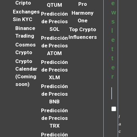
Cripto
e
Pro
QTUM
Exchanges
w
Harmony
Predicción
Sin KYC
One
s
de Precios
Binance
SOL
Top Crypto
l
Trading
Influencers
Predicción
e
Cosmos
de Precios
t
Crypto
ATOM
t
Crypto
Predicción
e
Calendar
de Precios
r
(Coming
XLM
soon)
Predicción
de Precios
BNB
Predicción
I
de Precios
a
TRX
c
Predicción