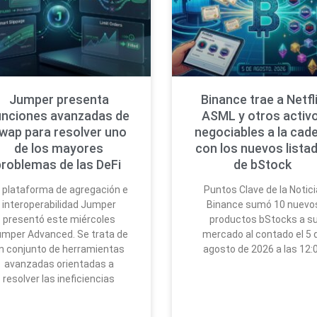
Jumper presenta
Binance trae a Netfli
unciones avanzadas de
ASML y otros activ
wap para resolver uno
negociables a la cad
de los mayores
con los nuevos lista
problemas de las DeFi
de bStock
 plataforma de agregación e
Puntos Clave de la Notici
interoperabilidad Jumper
Binance sumó 10 nuevo
presentó este miércoles
productos bStocks a s
mper Advanced. Se trata de
mercado al contado el 5 
n conjunto de herramientas
agosto de 2026 a las 12:
avanzadas orientadas a
resolver las ineficiencias