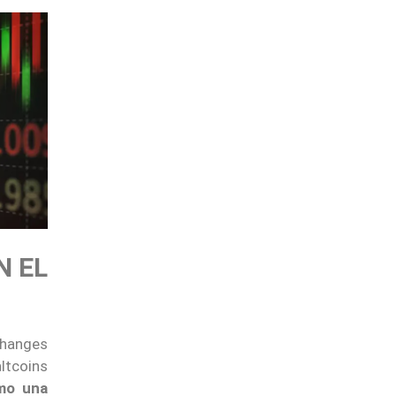
N EL
changes
ltcoins
mo una