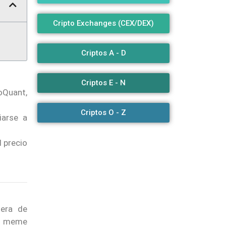
Cripto Exchanges (CEX/DEX)
Criptos A - D
Criptos E - N
oQuant,
Criptos O - Z
iarse a
l precio
uera de
os meme