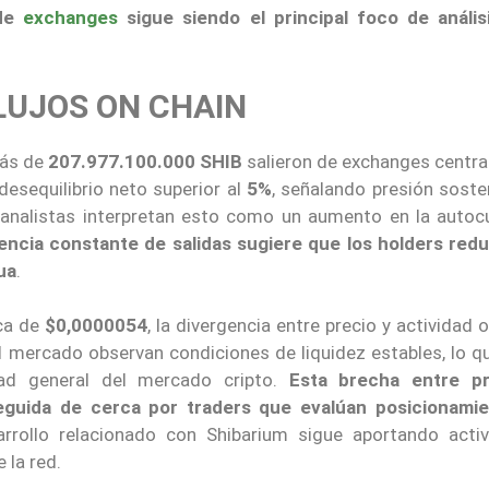
 de
exchanges
sigue siendo el principal foco de anális
LUJOS ON CHAIN
ás de
207.977.100.000 SHIB
salieron de exchanges centra
esequilibrio neto superior al
5%
, señalando presión soste
 analistas interpretan esto como un aumento en la autoc
encia constante de salidas sugiere que los holders red
ua
.
rca de
$0,0000054
, la divergencia entre precio y actividad 
l mercado observan condiciones de liquidez estables, lo qu
dad general del mercado cripto.
Esta brecha entre pr
guida de cerca por traders que evalúan posicionami
rrollo relacionado con Shibarium sigue aportando activ
 la red.