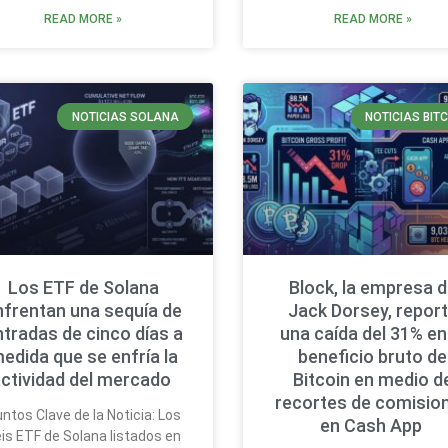
READ MORE »
READ MORE »
NOTICIAS SOLANA
NOTICIAS BIT
Los ETF de Solana
Block, la empresa 
nfrentan una sequía de
Jack Dorsey, repor
ntradas de cinco días a
una caída del 31% en
edida que se enfría la
beneficio bruto de
ctividad del mercado
Bitcoin en medio d
recortes de comisio
ntos Clave de la Noticia: Los
en Cash App
is ETF de Solana listados en