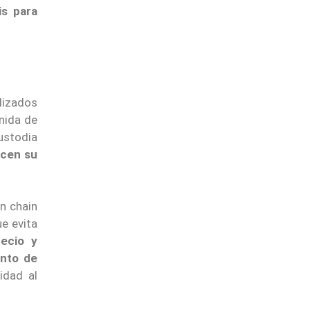
is para
lizados
nida de
ustodia
ucen su
on chain
e evita
ecio y
ento de
idad al