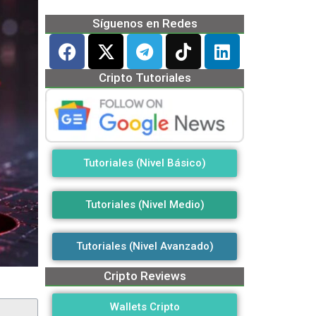
Síguenos en Redes
Cripto Tutoriales
Tutoriales (Nivel Básico)
Tutoriales (Nivel Medio)
Tutoriales (Nivel Avanzado)
Cripto Reviews
Wallets Cripto