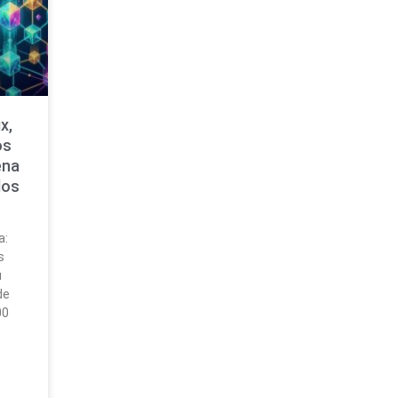
x,
os
ena
dos
a:
s
u
de
00