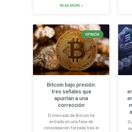
READ MORE »
OPINIÓN
Bitcoin bajo presión:
tres señales que
e
apuntan a una
e
corrección
m
a
El mercado de Bitcoin ha
entrado en una fase de
Pu
consolidación forzada tras el
se