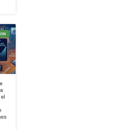
COIN
de
ta
 el
e
nes