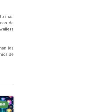
nto más
icos de
wallets
nan las
mica de
BNB