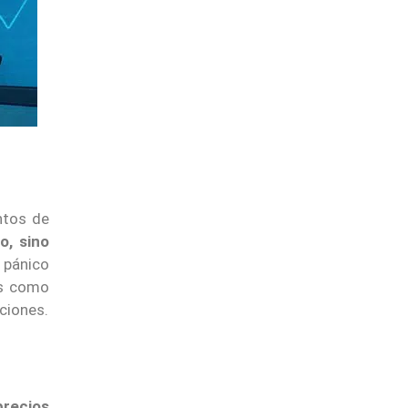
ntos de
o, sino
n pánico
as como
cciones.
precios