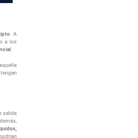
ipto
. A
o a los
ncial
.
pequeña
antengan
e salida
Además,
quidos,
podrían