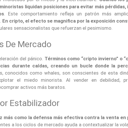
noristas liquidan posiciones para evitar más pérdidas, 
os
. Este comportamiento refleja un patrón más ampli
a.
En cripto, el efecto se magnifica por la exposición cons
tulares sensacionalistas que refuerzan el pesimismo.
as De Mercado
eleración del pánico.
Términos como “cripto invierno” o “
icias durante caídas, creando un bucle donde la per
s, conocidos como whales, son conscientes de esta din
plotar el miedo minorista. Al vender en debilidad, p
recomprar activos más baratos.
r Estabilizador
ez más como la defensa más efectiva contra la venta en
tes a los ciclos de mercado ayuda a contextualizar la vola