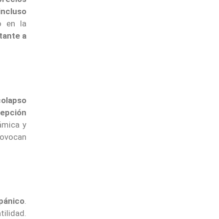
incluso
o en la
tante a
colapso
cepción
ámica y
rovocan
 pánico
.
tilidad.