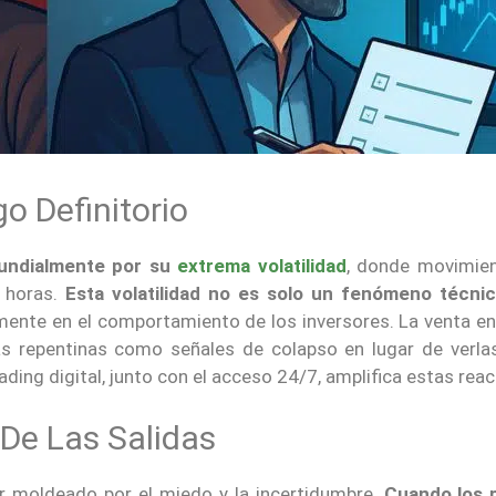
o Definitorio
undialmente por su
extrema volatilidad
, donde movimie
e horas.
Esta volatilidad no es solo un fenómeno técnic
tamente en el comportamiento de los inversores. La venta e
das repentinas como señales de colapso en lugar de verl
ading digital, junto con el acceso 24/7, amplifica estas rea
De Las Salidas
ar moldeado por el miedo y la incertidumbre.
Cuando los 