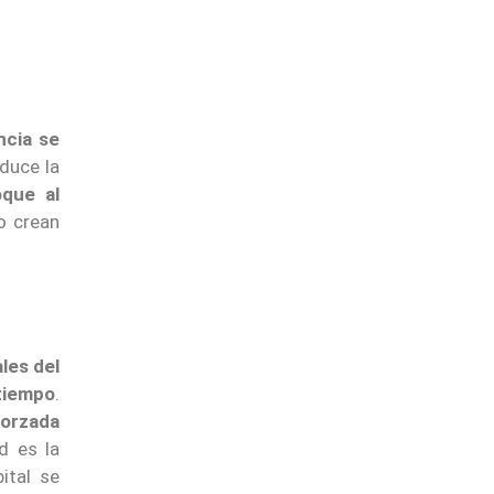
ncia se
educe la
que al
o crean
les del
tiempo
.
eforzada
d es la
ital se