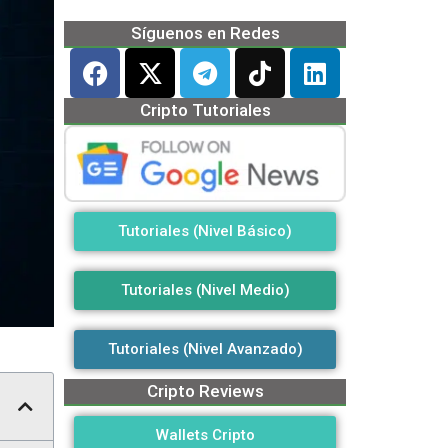
Síguenos en Redes
Cripto Tutoriales
Tutoriales (Nivel Básico)
Tutoriales (Nivel Medio)
Tutoriales (Nivel Avanzado)
Cripto Reviews
Wallets Cripto