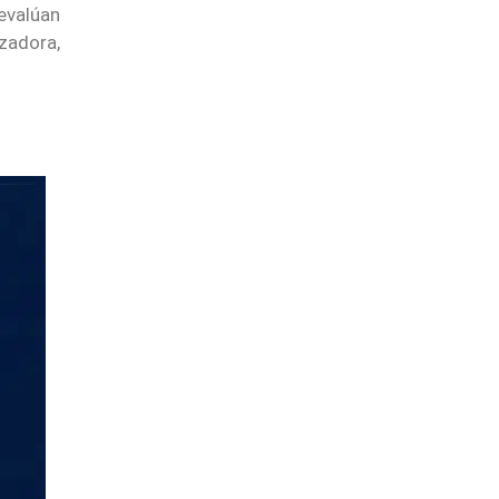
evalúan
zadora,