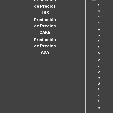
I
de Precios
a
TRX
c
Predicción
c
de Precios
e
CAKE
p
Predicción
t
de Precios
t
ADA
h
e
c
o
n
d
i
t
i
o