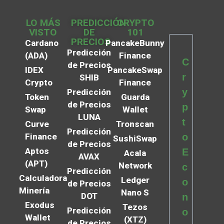
LO MÁS
PREDICCIÓN
CRYPTO
VISTO
DE
101
PRECIOS
Cardano
PancakeBunny
Predicción
(ADA)
Finance
C
de Precios
IDEX
PancakeSwap
r
SHIB
Crypto
Finance
y
Predicción
Token
Guarda
de Precios
p
Swap
Wallet
LUNA
t
Curve
Tronscan
Predicción
Finance
o
SushiSwap
de Precios
Aptos
E
Acala
AVAX
(APT)
Network
c
Predicción
Calculadora
Ledger
o
de Precios
Minería
Nano S
DOT
n
Exodus
Tezos
Predicción
o
Wallet
(XTZ)
de Precios