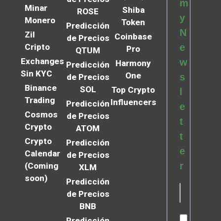
m
Minar
Shiba
ROSE
y
Monero
Token
Predicción
N
Zil
Coinbase
de Precios
Cripto
e
Pro
QTUM
Exchanges
w
Harmony
Predicción
Sin KYC
One
s
de Precios
Binance
SOL
Top Crypto
l
Trading
Influencers
Predicción
e
Cosmos
de Precios
t
Crypto
ATOM
t
Crypto
Predicción
e
Calendar
de Precios
r
(Coming
XLM
soon)
Predicción
de Precios
BNB
Predicción