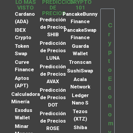
LO MÁS
PREDICCIÓN
CRYPTO
VISTO
DE
101
PRECIOS
Cardano
PancakeBunny
Predicción
(ADA)
Finance
C
de Precios
IDEX
PancakeSwap
r
SHIB
Crypto
Finance
y
Predicción
Token
Guarda
de Precios
p
Swap
Wallet
LUNA
t
Curve
Tronscan
Predicción
Finance
o
SushiSwap
de Precios
Aptos
E
Acala
AVAX
(APT)
Network
c
Predicción
Calculadora
Ledger
o
de Precios
Minería
Nano S
DOT
n
Exodus
Tezos
Predicción
o
Wallet
(XTZ)
de Precios
m
Minar
Shiba
ROSE
y