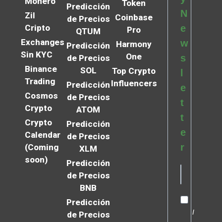
Monero
Token
Predicción
N
Zil
Coinbase
de Precios
Cripto
e
Pro
QTUM
Exchanges
w
Harmony
Predicción
Sin KYC
One
s
de Precios
Binance
SOL
Top Crypto
l
Trading
Influencers
Predicción
e
Cosmos
de Precios
t
Crypto
ATOM
t
Crypto
Predicción
e
Calendar
de Precios
r
(Coming
XLM
soon)
Predicción
de Precios
BNB
Predicción
I
de Precios