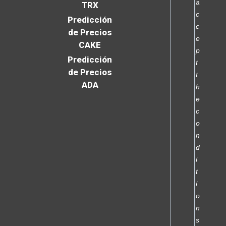
a
TRX
c
Predicción
c
de Precios
e
CAKE
p
Predicción
t
de Precios
t
ADA
h
e
c
o
n
d
i
t
i
o
n
s