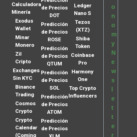
Predicción
Calculadora
Ledger
o
de Precios
Minería
Nano S
DOT
n
Exodus
Tezos
Predicción
o
Wallet
(XTZ)
de Precios
m
Minar
Shiba
ROSE
y
Monero
Token
Predicción
N
Zil
Coinbase
de Precios
Cripto
e
Pro
QTUM
Exchanges
w
Harmony
Predicción
Sin KYC
One
s
de Precios
Binance
SOL
Top Crypto
l
Trading
Influencers
Predicción
e
Cosmos
de Precios
t
Crypto
ATOM
t
Crypto
Predicción
e
Calendar
de Precios
r
(Coming
XLM