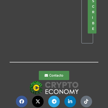
S
C
R
I
B
E
Contacto