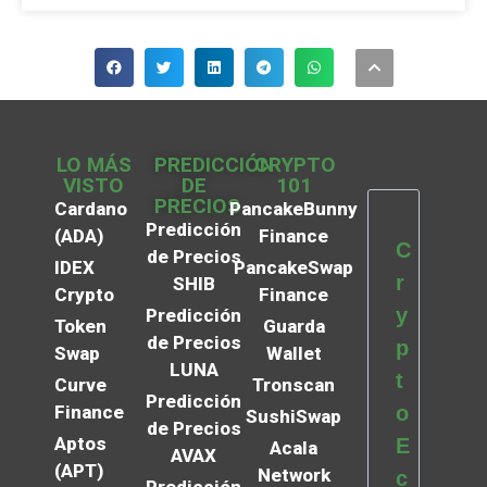
LO MÁS
PREDICCIÓN
CRYPTO
VISTO
DE
101
PRECIOS
Cardano
PancakeBunny
Predicción
(ADA)
Finance
C
de Precios
IDEX
PancakeSwap
r
SHIB
Crypto
Finance
y
Predicción
Token
Guarda
de Precios
p
Swap
Wallet
LUNA
t
Curve
Tronscan
Predicción
Finance
o
SushiSwap
de Precios
Aptos
E
Acala
AVAX
(APT)
Network
c