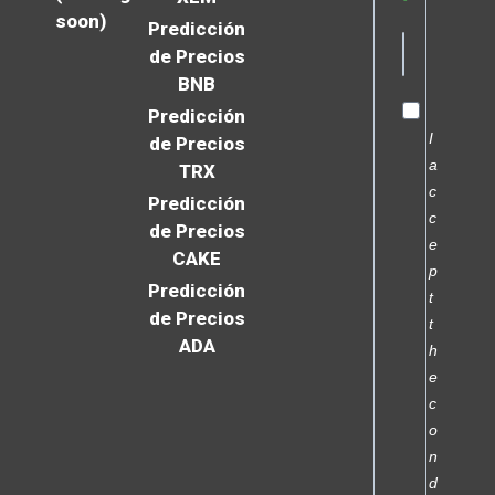
soon)
Predicción
de Precios
BNB
Predicción
I
de Precios
a
TRX
c
Predicción
c
de Precios
e
CAKE
p
Predicción
t
de Precios
t
ADA
h
e
c
o
n
d