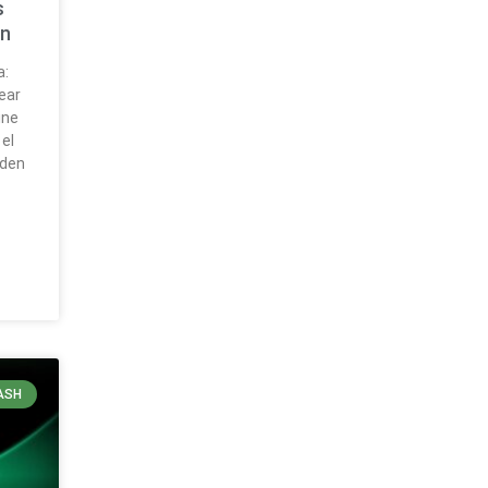
s
n
a:
ear
ine
 el
eden
ASH