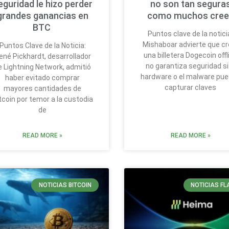
eguridad le hizo perder
no son tan segura
grandes ganancias en
como muchos cree
BTC
Puntos clave de la notici
Mishaboar advierte que cr
Puntos Clave de la Noticia:
una billetera Dogecoin offl
ené Pickhardt, desarrollador
no garantiza seguridad si
e Lightning Network, admitió
hardware o el malware pu
haber evitado comprar
capturar claves
mayores cantidades de
tcoin por temor a la custodia
de
READ MORE »
READ MORE »
NOTICIAS BITCOIN
NOTICIAS FL