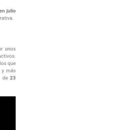
n julio
rativa.
or unos
activos.
los que
o y más
s de
23