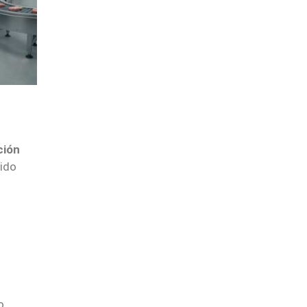
ción
nido
o.