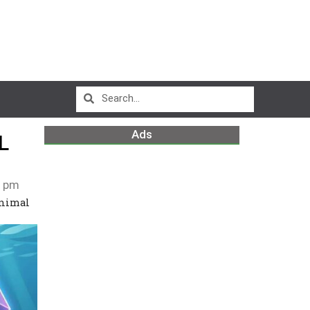
Ads
L
2 pm
Animal