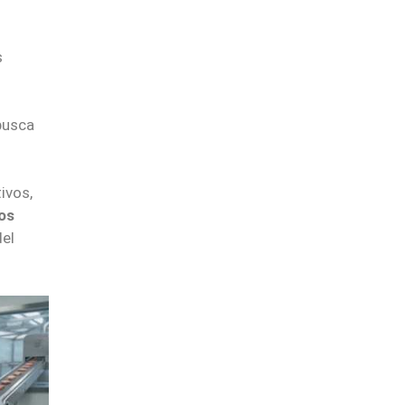
s
busca
ivos,
tos
el