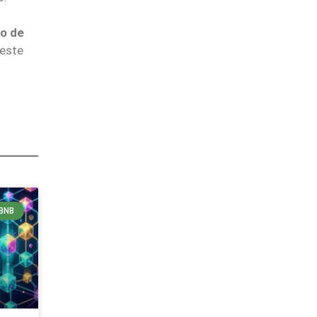
ío de
 este
BNB