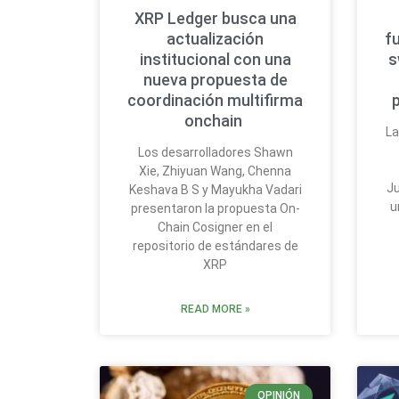
XRP Ledger busca una
actualización
f
institucional con una
s
nueva propuesta de
coordinación multifirma
onchain
La
Los desarrolladores Shawn
Xie, Zhiyuan Wang, Chenna
Ju
Keshava B S y Mayukha Vadari
u
presentaron la propuesta On-
Chain Cosigner en el
repositorio de estándares de
XRP
READ MORE »
OPINIÓN