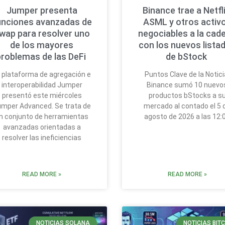
Jumper presenta
Binance trae a Netfli
unciones avanzadas de
ASML y otros activ
wap para resolver uno
negociables a la cad
de los mayores
con los nuevos lista
problemas de las DeFi
de bStock
 plataforma de agregación e
Puntos Clave de la Notici
interoperabilidad Jumper
Binance sumó 10 nuevo
presentó este miércoles
productos bStocks a s
mper Advanced. Se trata de
mercado al contado el 5 
n conjunto de herramientas
agosto de 2026 a las 12:
avanzadas orientadas a
resolver las ineficiencias
READ MORE »
READ MORE »
NOTICIAS SOLANA
NOTICIAS BIT