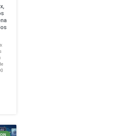
x,
os
ena
dos
a:
s
u
de
00
COIN