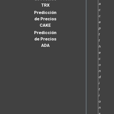
a
TRX
c
Predicción
c
de Precios
e
CAKE
p
Predicción
t
de Precios
t
ADA
h
e
c
o
n
d
i
t
i
o
n
s