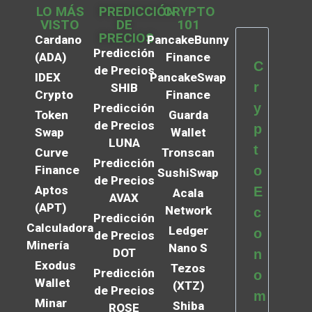
LO MÁS
PREDICCIÓN
CRYPTO
VISTO
DE
101
PRECIOS
Cardano
PancakeBunny
Predicción
(ADA)
Finance
C
de Precios
IDEX
PancakeSwap
r
SHIB
Crypto
Finance
y
Predicción
Token
Guarda
de Precios
p
Swap
Wallet
LUNA
t
Curve
Tronscan
Predicción
Finance
o
SushiSwap
de Precios
Aptos
E
Acala
AVAX
(APT)
Network
c
Predicción
Calculadora
Ledger
o
de Precios
Minería
Nano S
DOT
n
Exodus
Tezos
Predicción
o
Wallet
(XTZ)
de Precios
m
Minar
Shiba
ROSE