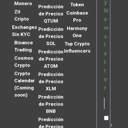
y
Monero
Token
Predicción
N
Zil
Coinbase
de Precios
Cripto
e
Pro
QTUM
Exchanges
w
Harmony
Predicción
Sin KYC
One
s
de Precios
Binance
SOL
Top Crypto
l
Trading
Influencers
Predicción
e
Cosmos
de Precios
t
Crypto
ATOM
t
Crypto
Predicción
e
Calendar
de Precios
r
(Coming
XLM
soon)
Predicción
de Precios
BNB
Predicción
I
de Precios