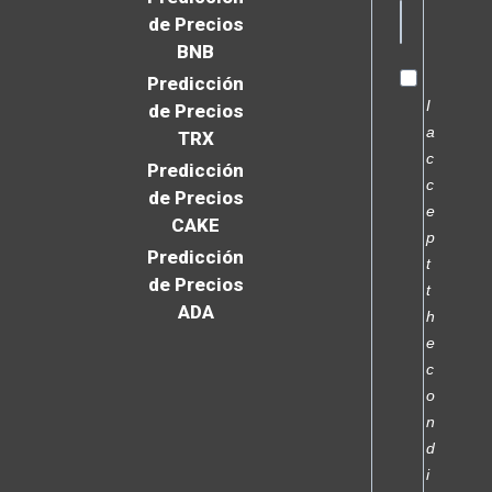
de Precios
BNB
Predicción
I
de Precios
a
TRX
c
Predicción
c
de Precios
e
CAKE
p
Predicción
t
de Precios
t
ADA
h
e
c
o
n
d
i