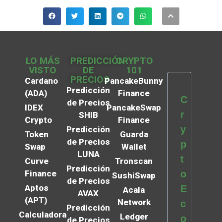
LO MÁS
PREDICCIÓN
CRYPTO
VISTO
DE
101
PRECIOS
Cardano
PancakeBunny
Predicción
(ADA)
Finance
C
de Precios
IDEX
PancakeSwap
r
SHIB
Crypto
Finance
y
Predicción
Token
Guarda
de Precios
p
Swap
Wallet
LUNA
t
Curve
Tronscan
Predicción
Finance
o
SushiSwap
de Precios
Aptos
E
Acala
AVAX
(APT)
Network
c
Predicción
Calculadora
Ledger
o
de Precios