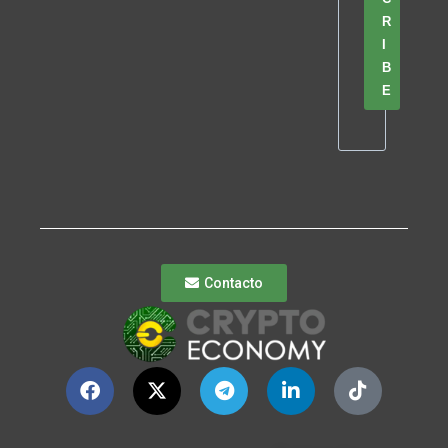
R
I
B
E
Contacto