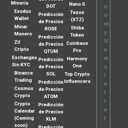
Minería
Nano S
DOT
n
Exodus
Tezos
Predicción
o
Wallet
(XTZ)
de Precios
m
Minar
Shiba
ROSE
y
Monero
Token
Predicción
N
Zil
Coinbase
de Precios
Cripto
e
Pro
QTUM
Exchanges
w
Harmony
Predicción
Sin KYC
One
s
de Precios
Binance
SOL
Top Crypto
l
Trading
Influencers
Predicción
e
Cosmos
de Precios
t
Crypto
ATOM
t
Crypto
Predicción
e
Calendar
de Precios
r
(Coming
XLM
soon)
Predicción