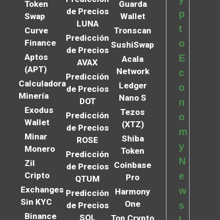
Token
Guarda
de Precios
p
Swap
Wallet
LUNA
t
Curve
Tronscan
Predicción
Finance
o
SushiSwap
de Precios
Aptos
E
Acala
AVAX
(APT)
Network
c
Predicción
Calculadora
Ledger
o
de Precios
Minería
Nano S
DOT
n
Exodus
Tezos
Predicción
o
Wallet
(XTZ)
de Precios
m
Minar
Shiba
ROSE
y
Monero
Token
Predicción
N
Zil
Coinbase
de Precios
Cripto
e
Pro
QTUM
Exchanges
w
Harmony
Predicción
Sin KYC
One
s
de Precios
Binance
SOL
Top Crypto