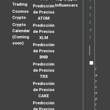
l
Trading
Influencers
Predicción
e
Cosmos
de Precios
t
Crypto
ATOM
t
Crypto
Predicción
e
Calendar
de Precios
r
(Coming
XLM
soon)
Predicción
de Precios
BNB
Predicción
I
de Precios
a
TRX
c
Predicción
c
de Precios
e
CAKE
p
Predicción
t
de Precios