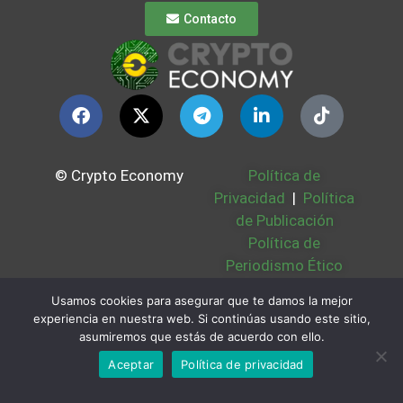
Contacto
© Crypto Economy
Política de
Privacidad
|
Política
de Publicación
Política de
Periodismo Ético
Política Cookies
|
Usamos cookies para asegurar que te damos la mejor
Bases Legales
|
experiencia en nuestra web. Si continúas usando este sitio,
Partners
|
Sobre
asumiremos que estás de acuerdo con ello.
Nosotros
Aceptar
Política de privacidad