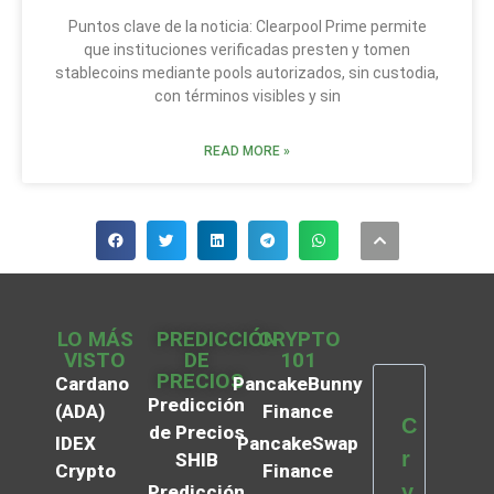
Puntos clave de la noticia: Clearpool Prime permite
que instituciones verificadas presten y tomen
stablecoins mediante pools autorizados, sin custodia,
con términos visibles y sin
READ MORE »
LO MÁS
PREDICCIÓN
CRYPTO
VISTO
DE
101
PRECIOS
Cardano
PancakeBunny
Predicción
(ADA)
Finance
C
de Precios
IDEX
PancakeSwap
r
SHIB
Crypto
Finance
y
Predicción