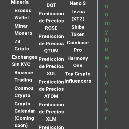
Minería
Nano S
DOT
n
Exodus
Tezos
Predicción
o
Wallet
(XTZ)
de Precios
m
Minar
Shiba
ROSE
y
Monero
Token
Predicción
N
Zil
Coinbase
de Precios
Cripto
e
Pro
QTUM
Exchanges
w
Harmony
Predicción
Sin KYC
One
s
de Precios
Binance
SOL
Top Crypto
l
Trading
Influencers
Predicción
e
Cosmos
de Precios
t
Crypto
ATOM
t
Crypto
Predicción
e
Calendar
de Precios
r
(Coming
XLM
soon)
Predicción