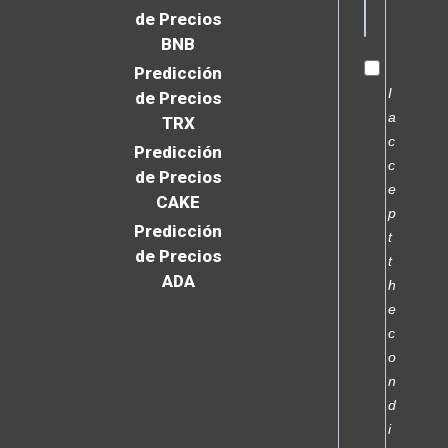
de Precios
BNB
Predicción
I
de Precios
a
TRX
c
Predicción
c
de Precios
e
CAKE
p
Predicción
t
de Precios
t
ADA
h
e
c
o
n
d
i