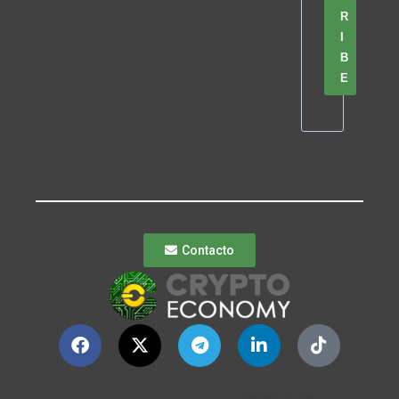
R
I
B
E
Contacto