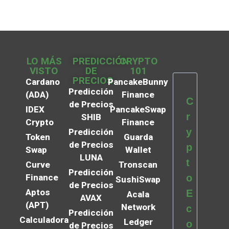
LO MÁS
PREDICCIÓN
CRYPTO
VISTO
DE
101
PRECIOS
Cardano
PancakeBunny
Predicción
(ADA)
Finance
C
de Precios
IDEX
PancakeSwap
r
SHIB
Crypto
Finance
y
Predicción
Token
Guarda
de Precios
p
Swap
Wallet
LUNA
t
Curve
Tronscan
Predicción
Finance
o
SushiSwap
de Precios
Aptos
E
Acala
AVAX
(APT)
Network
c
Predicción
Calculadora
Ledger
o
de Precios