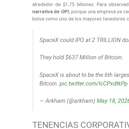
alrededor de $1,75 billones. Para observ
narrativa de OPI
, porque una empresa ya cen
bolsa como uno de los mayores tenedores c
SpaceX could IPO at 2 TRILLION dol
They hold $637 Million of Bitcoin.
SpaceX is about to be the 6th large
Bitcoin.
pic.twitter.com/lcCPxdtkPp
— Arkham (@arkham)
May 18, 202
TENENCIAS CORPORATIV