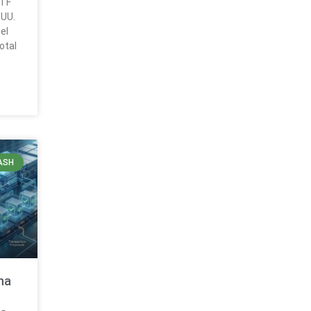
ETF
.UU.
el
otal
ASH
na