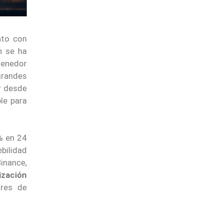
nto con
n se ha
tenedor
grandes
ar desde
le para
% en 24
ebilidad
inance,
ización
ores de