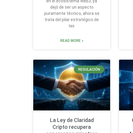
en el ecosistema Web3, ya
dejó de ser un aspecto
puramente técnico, ahora se
trata del pilar estratégico de
las
READ MORE »
REGULACIÓN
La Ley de Claridad
Cripto recupera