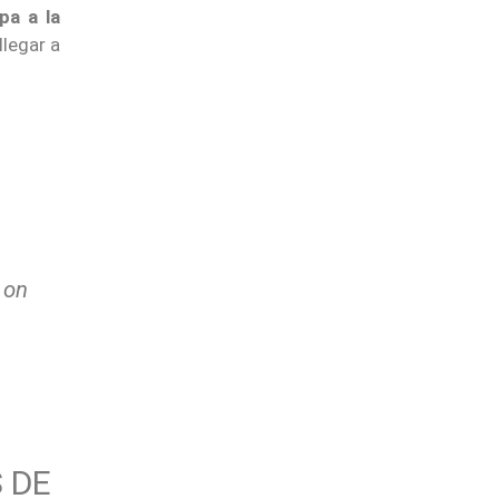
pa a la
llegar a
 on
 DE