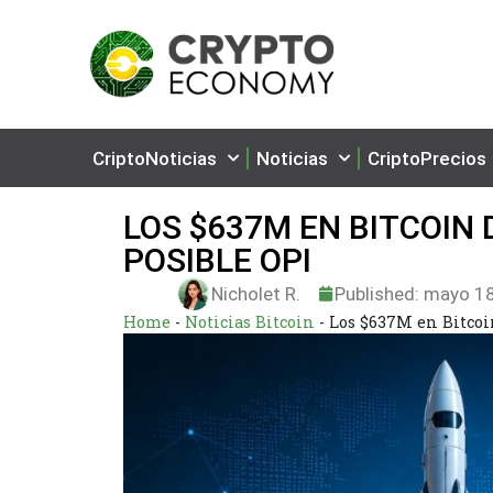
CriptoNoticias
Noticias
CriptoPrecios
LOS $637M EN BITCOIN
POSIBLE OPI
Nicholet R.
Published:
mayo 18
Home
-
Noticias Bitcoin
-
Los $637M en Bitcoi