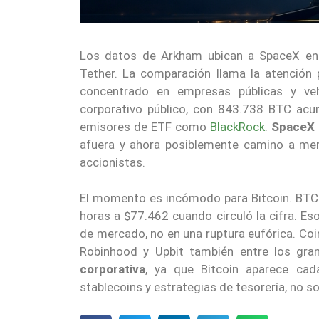
Los datos de Arkham ubican a SpaceX ent
Tether. La comparación llama la atención 
concentrado en empresas públicas y ve
corporativo público, con 843.738 BTC ac
emisores de ETF como
BlackRock
.
SpaceX 
afuera y ahora posiblemente camino a mer
accionistas.
El momento es incómodo para Bitcoin. BTC 
horas a $77.462 cuando circuló la cifra. Es
de mercado, no en una ruptura eufórica. Co
Robinhood y Upbit también entre los gra
corporativa
, ya que Bitcoin aparece ca
stablecoins y estrategias de tesorería, no so