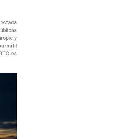
oyectada
públicas
ropic y
bursátil
 BTC es