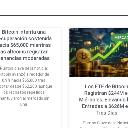
Bitcoin intenta una
ecuperación sostenida
MERCA
acia $65,000 mientras
las altcoins registran
ganancias moderadas
Puntos clave de la noticia:
Bitcoin avanzó alrededor de
0.9% hacia $65,000 tras
Los ETF de Bitcoi
botar desde $62,200, aunque
los rechazos repetidos
Registran $244M e
mantuvieron al mercado sin
Miércoles, Elevando 
una
Entradas a $626M 
Tres Días
Puntos Clave de la Notic