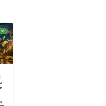
DOS
n
l
las
en
ia