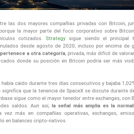
re las dos mayores compañías privadas con Bitcoin, ju
porque la mayor parte del foco corporativo sobre Bitcoi
hículos cotizados.
Strategy
sigue siendo el principal 
umulados desde agosto de 2020, incluso por encima de 
pertenece a otra categoría
, privada, más difícil de valor
cados donde su posición en Bitcoin podría ser más visib
había caído durante tres días consecutivos y bajaba 1,02
o significa que la tenencia de SpaceX se discute durante d
inbase sigue como el mayor tenedor entre exchanges, con B
ndes saldos. Aun así,
la señal más amplia es la normal
da vez más en compañías operativas, exchanges, emis
lo en balances cripto-nativos.