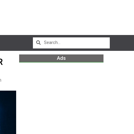
Ads
R
m