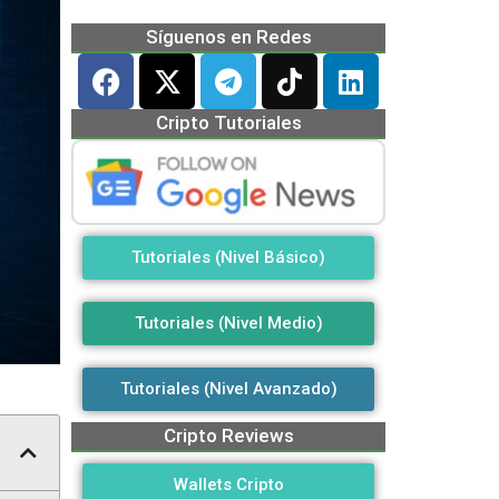
Síguenos en Redes
Cripto Tutoriales
Tutoriales (Nivel Básico)
Tutoriales (Nivel Medio)
Tutoriales (Nivel Avanzado)
Cripto Reviews
Wallets Cripto