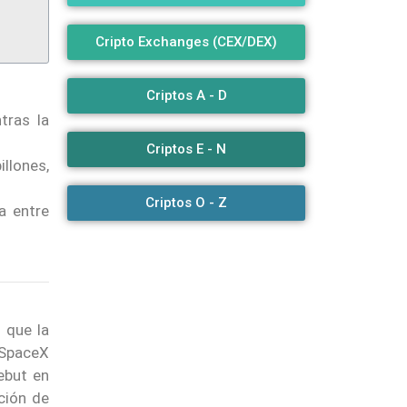
Cripto Exchanges (CEX/DEX)
Criptos A - D
tras la
Criptos E - N
llones,
Criptos O - Z
a entre
 que la
 SpaceX
ebut en
ción de