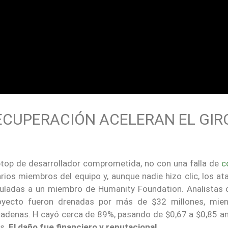
ECUPERACIÓN ACELERAN EL GIR
top de desarrollador comprometida, no con una falla de
c
arios miembros del equipo y, aunque nadie hizo clic, los a
culadas a un miembro de Humanity Foundation. Analistas 
royecto fueron drenadas por más de $32 millones, mien
cadenas. H cayó cerca de 89%, pasando de $0,67 a $0,85 an
as.
El daño fue financiero y reputacional
.