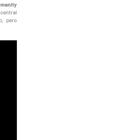
manity
 central
, pero