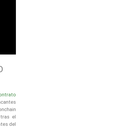
O
ontrato
tacantes
onchain
tras el
tes del