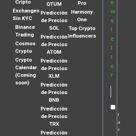
Cripto
e
Pro
QTUM
Exchanges
w
Harmony
Predicción
Sin KYC
One
s
de Precios
Binance
SOL
Top Crypto
l
Trading
Influencers
Predicción
e
Cosmos
de Precios
t
Crypto
ATOM
t
Crypto
Predicción
e
Calendar
de Precios
r
(Coming
XLM
soon)
Predicción
de Precios
BNB
Predicción
I
de Precios
a
TRX
c
Predicción