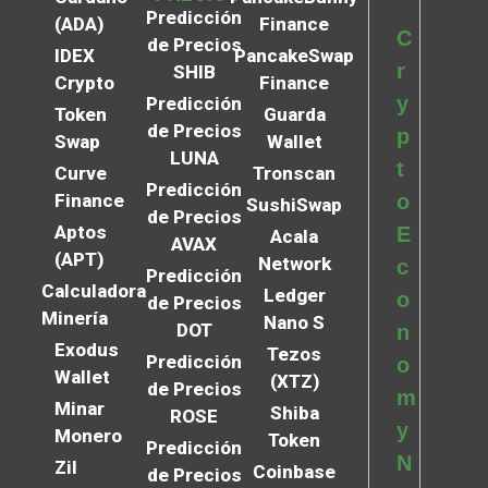
Predicción
(ADA)
Finance
C
de Precios
IDEX
PancakeSwap
r
SHIB
Crypto
Finance
y
Predicción
Token
Guarda
de Precios
p
Swap
Wallet
LUNA
t
Curve
Tronscan
Predicción
Finance
o
SushiSwap
de Precios
Aptos
E
Acala
AVAX
(APT)
Network
c
Predicción
Calculadora
Ledger
o
de Precios
Minería
Nano S
DOT
n
Exodus
Tezos
Predicción
o
Wallet
(XTZ)
de Precios
m
Minar
Shiba
ROSE
y
Monero
Token
Predicción
N
Zil
Coinbase
de Precios