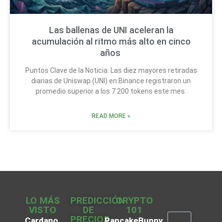
Las ballenas de UNI aceleran la
acumulación al ritmo más alto en cinco
años
Puntos Clave de la Noticia: Las diez mayores retiradas
diarias de Uniswap (UNI) en Binance registraron un
promedio superior a los 7.200 tokens este mes.
READ MORE »
LO MÁS
PREDICCIÓN
CRYPTO
VISTO
DE
101
PRECIOS
Cardano
PancakeBunny