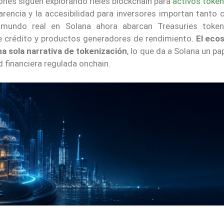
iones siguen explorando rieles blockchain para
activos toke
parencia y la accesibilidad para inversores importan tanto
 mundo real en Solana ahora abarcan Treasuries token
e crédito y productos generadores de rendimiento.
El eco
a sola narrativa de tokenización
, lo que da a Solana un p
d financiera regulada onchain.