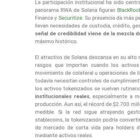
La participación institucional ha sido cent
panorama RWA de Solana figuran
BlackRoc
Finance y
Securitize
. Su presencia da más p
llevan necesidades de custodia, crédito, ges
señal de credibilidad viene de la mezcla d
máximo histórico.
El atractivo de Solana descansa en su alto
rasgos que importan cuando los activos t
movimiento de colateral u operaciones de liq
todavía necesitan controles de cumplimiento, 
los activos tokenizados se vuelvan rutinari
institucionales reales
, especialmente a m
producción. Aun así, el récord de $2.700 m
medible. Si la red sigue atrayendo gest
stablecoins, la tokenización podría convert
de mercado de corta vida para holders d
mediante activos reales.