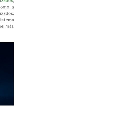
nizados
,
 como la
izados,
sistema
apel más