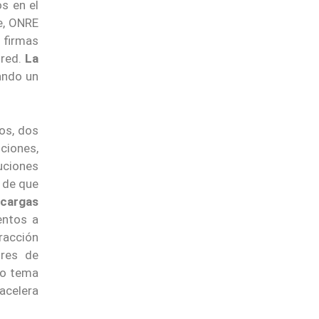
os en el
ce, ONRE
s firmas
 red.
La
zando un
os, dos
ciones,
tuciones
s de que
 cargas
entos a
racción
ores de
tro tema
acelera