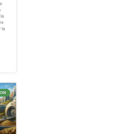
a:
a
 la
re
 la
COIN