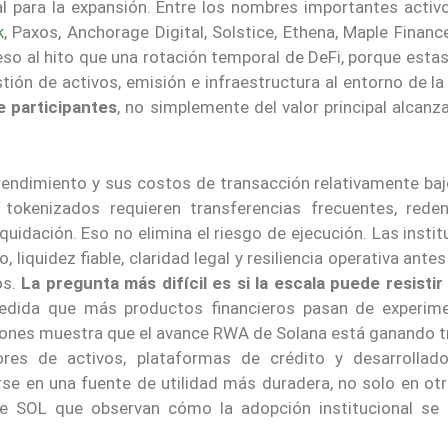
ral para la expansión. Entre los nombres importantes activ
k
, Paxos, Anchorage Digital, Solstice, Ethena, Maple Finan
eso al hito que una rotación temporal de DeFi, porque esta
tión de activos, emisión e infraestructura al entorno de la
e participantes
, no simplemente del valor principal alcan
 rendimiento y sus costos de transacción relativamente baj
okenizados requieren transferencias frecuentes, reden
uidación. Eso no elimina el riesgo de ejecución. Las insti
liquidez fiable, claridad legal y resiliencia operativa ante
os.
La pregunta más difícil es si la escala puede resistir
edida que más productos financieros pasan de experim
illones muestra que el avance RWA de Solana está ganando t
ores de activos, plataformas de crédito y desarrollad
irse en una fuente de utilidad más duradera, no solo en o
e SOL que observan cómo la adopción institucional se 