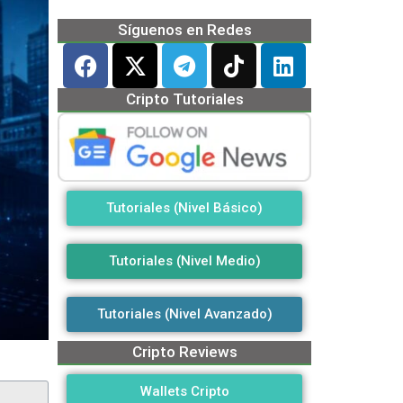
Síguenos en Redes
Cripto Tutoriales
Tutoriales (Nivel Básico)
Tutoriales (Nivel Medio)
Tutoriales (Nivel Avanzado)
Cripto Reviews
Wallets Cripto