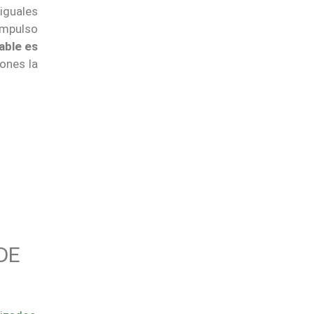
iguales
impulso
able es
iones la
DE