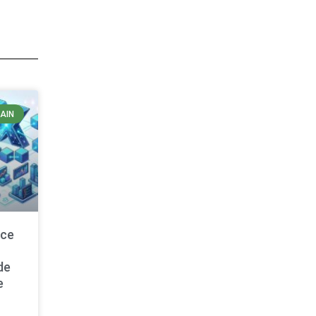
AIN
nce
de
e