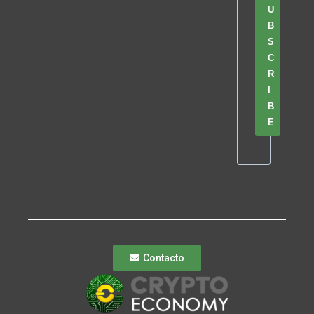
U
B
S
C
R
I
B
E
Contacto