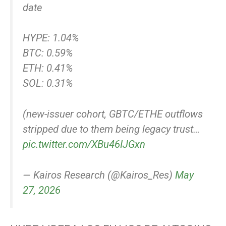
date
HYPE: 1.04%
BTC: 0.59%
ETH: 0.41%
SOL: 0.31%
(new-issuer cohort, GBTC/ETHE outflows
stripped due to them being legacy trust…
pic.twitter.com/XBu46IJGxn
— Kairos Research (@Kairos_Res)
May
27, 2026