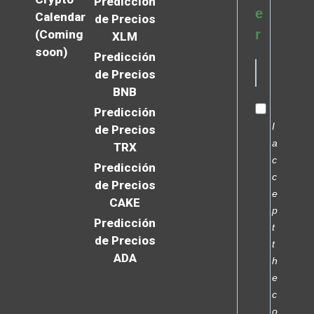
Predicción
e
Calendar
de Precios
r
(Coming
XLM
soon)
Predicción
de Precios
BNB
Predicción
I
de Precios
a
TRX
c
Predicción
c
de Precios
e
CAKE
p
Predicción
t
de Precios
t
ADA
h
e
c
o