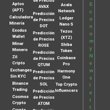
de Precios
Aptos
E
Acala
AVAX
(APT)
Network
c
Predicción
Calculadora
Ledger
o
de Precios
Minería
Nano S
DOT
n
Exodus
Tezos
Predicción
o
Wallet
(XTZ)
de Precios
m
Minar
Shiba
ROSE
y
Monero
Token
Predicción
N
Zil
Coinbase
de Precios
Cripto
e
Pro
QTUM
Exchanges
w
Harmony
Predicción
Sin KYC
One
s
de Precios
Binance
SOL
Top Crypto
l
Trading
Influencers
Predicción
e
Cosmos
de Precios
t
Crypto
ATOM
t
Crypto