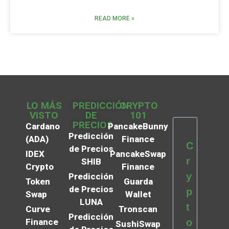
READ MORE »
LO MÁS
PREDICCIÓN
CRYPTO
VISTO
DE
101
PRECIOS
Cardano
PancakeBunny
Predicción
(ADA)
Finance
C
de Precios
IDEX
PancakeSwap
r
SHIB
Crypto
Finance
y
Predicción
Token
Guarda
de Precios
p
Swap
Wallet
LUNA
t
Curve
Tronscan
Predicción
Finance
o
SushiSwap