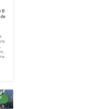
e B
 de
a:
sta
,
es,
ema
LD