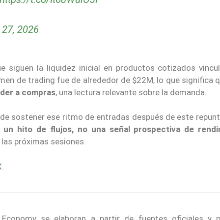
 27, 2026
ue siguen la liquidez inicial en productos cotizados vincu
umen de trading fue de alrededor de $22M, lo que significa 
onder a compras
, una lectura relevante sobre la demanda.
uede sostener ese ritmo de entradas después de este repunt
 un hito de flujos, no una señal prospectiva de rend
 las próximas sesiones.
X
.
conomy se elaboran a partir de fuentes oficiales y p