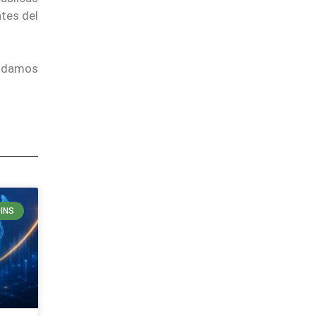
ntes del
endamos
INS