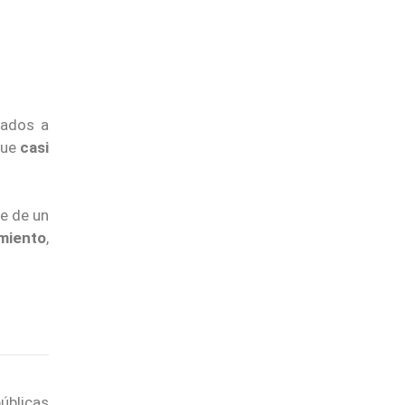
lados a
que
casi
e de un
imiento
,
úblicas