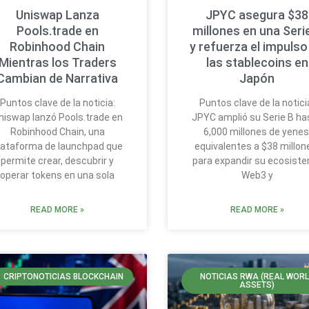
Uniswap Lanza
JPYC asegura $38
Pools.trade en
millones en una Seri
Robinhood Chain
y refuerza el impulso
Mientras los Traders
las stablecoins en
Cambian de Narrativa
Japón
Puntos clave de la noticia:
Puntos clave de la notici
niswap lanzó Pools.trade en
JPYC amplió su Serie B ha
Robinhood Chain, una
6,000 millones de yenes
lataforma de launchpad que
equivalentes a $38 millon
permite crear, descubrir y
para expandir su ecosist
operar tokens en una sola
Web3 y
READ MORE »
READ MORE »
CRIPTONOTICIAS BLOCKCHAIN
NOTICIAS RWA (REAL WOR
ASSETS)