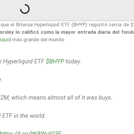
que el Bitwise Hyperliquid ETF (BHYP) registró cerca de 
orsley lo calificó como la mayor entrada diaria del fond
iquid
más grande del mundo.
se Hyperliquid ETF
$BHYP
today.
.
22M, which means almost all of it was buys.
 ETF in the world.
https://t.co/It68WulO3F