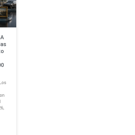
WA
las
to
00
 Los
ron
l
6,