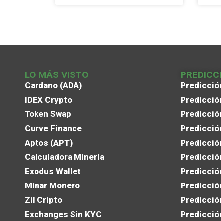
LO MÁS VISTO
PREDICC
Cardano (ADA)
Predicció
IDEX Crypto
Predicció
Token Swap
Predicció
Curve Finance
Predicció
Aptos (APT)
Predicció
Calculadora Minería
Predicció
Exodus Wallet
Predicció
Minar Monero
Predicció
Zil Cripto
Predicció
Exchanges Sin KYC
Predicció