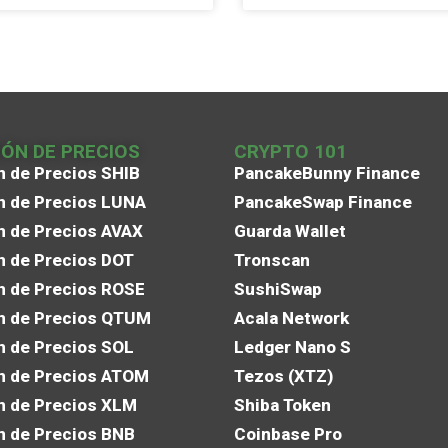
IÓN DE PRECIOS
CRYPTO 101
n de Precios SHIB
PancakeBunny Finance
n de Precios LUNA
PancakeSwap Finance
n de Precios AVAX
Guarda Wallet
n de Precios DOT
Tronscan
n de Precios ROSE
SushiSwap
n de Precios QTUM
Acala Network
n de Precios SOL
Ledger Nano S
n de Precios ATOM
Tezos (XTZ)
n de Precios XLM
Shiba Token
n de Precios BNB
Coinbase Pro