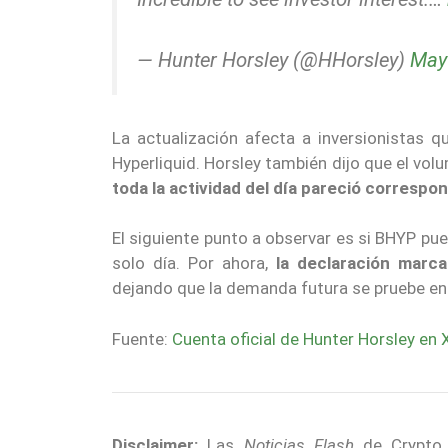
— Hunter Horsley (@HHorsley)
May
La actualización afecta a inversionistas q
Hyperliquid. Horsley también dijo que el vol
toda la actividad del día pareció corresp
El siguiente punto a observar es si BHYP p
solo día. Por ahora,
la declaración marca
dejando que la demanda futura se pruebe en
Fuente:
Cuenta oficial de Hunter Horsley en 
Disclaimer:
Las
Noticias Flash
de Crypto E