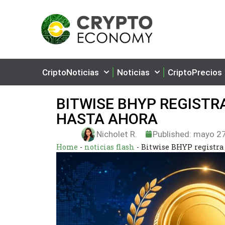
CriptoNoticias
Noticias
CriptoPrecios
BITWISE BHYP REGISTR
HASTA AHORA
Nicholet R.
Published:
mayo 27
Home
-
noticias flash
-
Bitwise BHYP registra