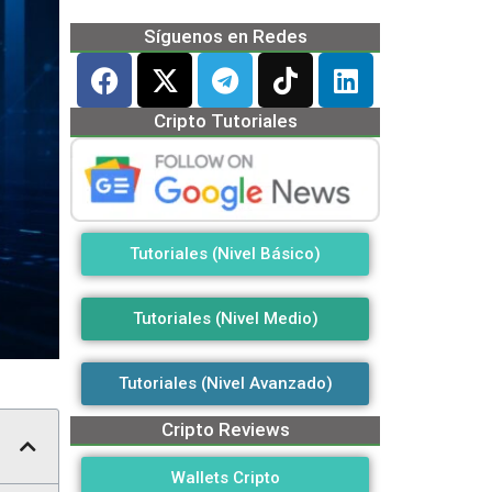
Síguenos en Redes
Cripto Tutoriales
Tutoriales (Nivel Básico)
Tutoriales (Nivel Medio)
Tutoriales (Nivel Avanzado)
Cripto Reviews
Wallets Cripto