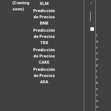
r
(Coming
XLM
soon)
Predicción
de Precios
BNB
Predicción
I
de Precios
a
TRX
c
Predicción
c
de Precios
e
CAKE
p
Predicción
t
de Precios
t
ADA
h
e
c
o
n