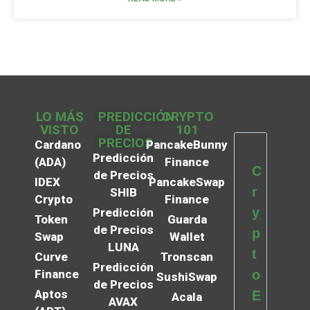
LO MÁS
PREDICCIÓN
CRYPTO
VISTO
DE
101
PRECIOS
Cardano
PancakeBunny
Predicción
(ADA)
Finance
C
de Precios
IDEX
PancakeSwap
r
SHIB
Crypto
Finance
y
Predicción
Token
Guarda
de Precios
p
Swap
Wallet
LUNA
t
Curve
Tronscan
Predicción
Finance
o
SushiSwap
de Precios
Aptos
E
Acala
AVAX