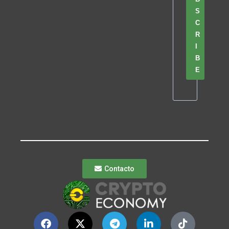
S
C
R
I
B
E
Contacto