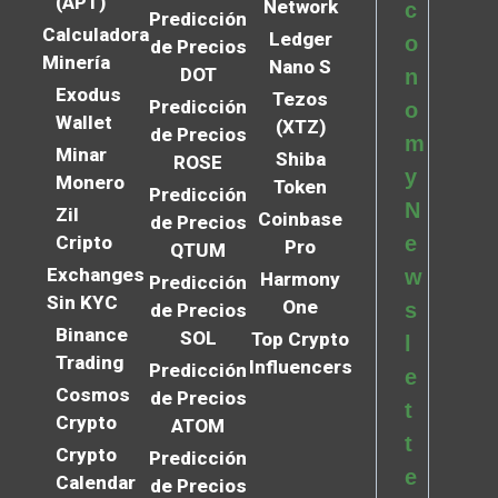
(APT)
Network
c
Predicción
Calculadora
Ledger
o
de Precios
Minería
Nano S
DOT
n
Exodus
Tezos
Predicción
o
Wallet
(XTZ)
de Precios
m
Minar
Shiba
ROSE
y
Monero
Token
Predicción
N
Zil
Coinbase
de Precios
Cripto
e
Pro
QTUM
Exchanges
w
Harmony
Predicción
Sin KYC
One
s
de Precios
Binance
SOL
Top Crypto
l
Trading
Influencers
Predicción
e
Cosmos
de Precios
t
Crypto
ATOM
t
Crypto
Predicción
e
Calendar
de Precios