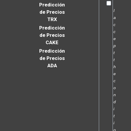
Predicción
I
de Precios
a
TRX
c
Predicción
c
de Precios
e
CAKE
p
Predicción
t
de Precios
t
ADA
h
e
c
o
n
d
i
t
i
o