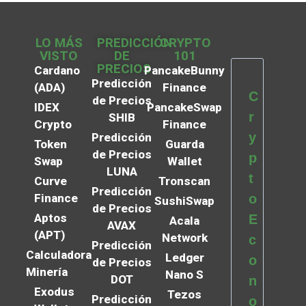
LO MÁS
PREDICCIÓN
CRYPTO
VISTO
DE
101
PRECIOS
Cardano
PancakeBunny
Predicción
(ADA)
Finance
C
de Precios
IDEX
PancakeSwap
r
SHIB
Crypto
Finance
y
Predicción
Token
Guarda
de Precios
p
Swap
Wallet
LUNA
t
Curve
Tronscan
Predicción
Finance
o
SushiSwap
de Precios
Aptos
E
Acala
AVAX
(APT)
Network
c
Predicción
Calculadora
Ledger
o
de Precios
Minería
Nano S
DOT
n
Exodus
Tezos
Predicción
o