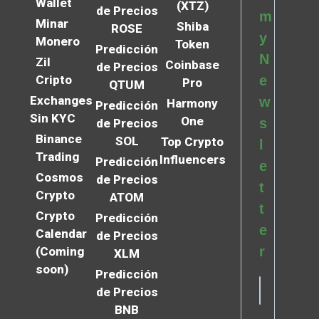
Wallet
(XTZ)
de Precios
m
Minar
Shiba
ROSE
y
Monero
Token
Predicción
N
Zil
Coinbase
de Precios
Cripto
e
Pro
QTUM
Exchanges
w
Harmony
Predicción
Sin KYC
One
s
de Precios
Binance
SOL
Top Crypto
l
Trading
Influencers
Predicción
e
Cosmos
de Precios
t
Crypto
ATOM
t
Crypto
Predicción
e
Calendar
de Precios
r
(Coming
XLM
soon)
Predicción
de Precios
BNB