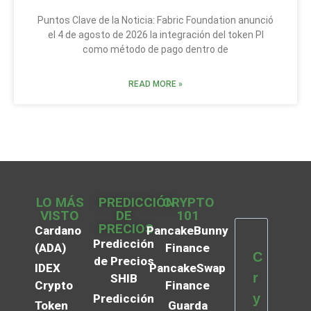
Puntos Clave de la Noticia: Fabric Foundation anunció
el 4 de agosto de 2026 la integración del token PI
como método de pago dentro de
READ MORE »
LO MÁS
PREDICCIÓN
CRYPTO
VISTO
DE
101
PRECIOS
Cardano
PancakeBunny
Predicción
(ADA)
Finance
C
de Precios
IDEX
PancakeSwap
r
SHIB
Crypto
Finance
y
Predicción
Token
Guarda