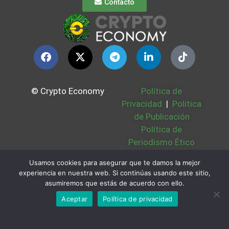
Contacto
© Crypto Economy
Política de
Privacidad
|
Política
de Publicación
Política de
Periodismo Ético
Política Cookies
|
Usamos cookies para asegurar que te damos la mejor
Bases Legales
|
experiencia en nuestra web. Si continúas usando este sitio,
Partners
|
Sobre
asumiremos que estás de acuerdo con ello.
Nosotros
Aceptar
Política de privacidad