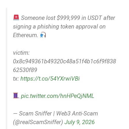
Someone lost $999,999 in USDT after
signing a phishing token approval on
Ethereum.
victim:
0x8c949361b49320c48a51f4b1c6f9f838
62530f89
tx:
https://t.co/54YXrwiVBi
pic.twitter.com/hnHPeQjNML
— Scam Sniffer | Web3 Anti-Scam
(@realScamSniffer)
July 9, 2026