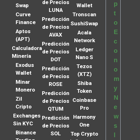
de Precios
p
Swap
Wallet
LUNA
t
Curve
Tronscan
Predicción
Finance
o
SushiSwap
de Precios
Aptos
E
Acala
AVAX
(APT)
Network
c
Predicción
Calculadora
Ledger
o
de Precios
Minería
Nano S
DOT
n
Exodus
Tezos
Predicción
o
Wallet
(XTZ)
de Precios
m
Minar
Shiba
ROSE
y
Monero
Token
Predicción
N
Zil
Coinbase
de Precios
Cripto
e
Pro
QTUM
Exchanges
w
Harmony
Predicción
Sin KYC
One
s
de Precios
Binance
SOL
Top Crypto
l