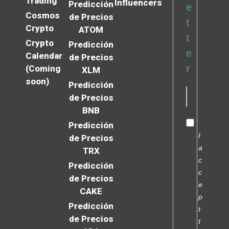
Trading
Influencers
Predicción
e
Cosmos
de Precios
t
Crypto
ATOM
t
Crypto
Predicción
e
Calendar
de Precios
r
(Coming
XLM
soon)
Predicción
de Precios
BNB
Predicción
I
de Precios
a
TRX
c
Predicción
c
de Precios
e
CAKE
p
Predicción
t
de Precios
t