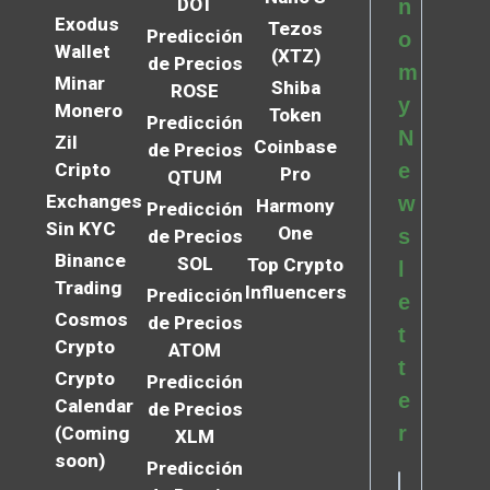
DOT
n
Exodus
Tezos
Predicción
o
Wallet
(XTZ)
de Precios
m
Minar
Shiba
ROSE
y
Monero
Token
Predicción
N
Zil
Coinbase
de Precios
Cripto
e
Pro
QTUM
Exchanges
w
Harmony
Predicción
Sin KYC
One
s
de Precios
Binance
SOL
Top Crypto
l
Trading
Influencers
Predicción
e
Cosmos
de Precios
t
Crypto
ATOM
t
Crypto
Predicción
e
Calendar
de Precios
r
(Coming
XLM
soon)
Predicción