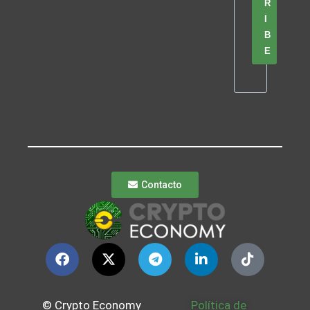
R
I
B
E
Contacto
© Crypto Economy
Política de