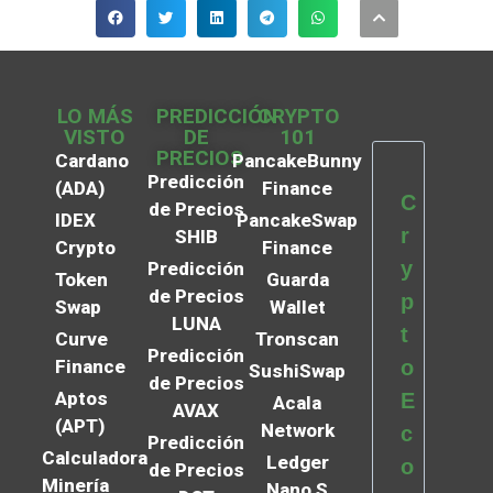
LO MÁS
PREDICCIÓN
CRYPTO
VISTO
DE
101
PRECIOS
Cardano
PancakeBunny
Predicción
(ADA)
Finance
C
de Precios
IDEX
PancakeSwap
r
SHIB
Crypto
Finance
y
Predicción
Token
Guarda
de Precios
p
Swap
Wallet
LUNA
t
Curve
Tronscan
Predicción
Finance
o
SushiSwap
de Precios
Aptos
E
Acala
AVAX
(APT)
Network
c
Predicción
Calculadora
Ledger
o
de Precios
Minería
Nano S