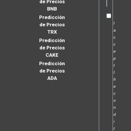
de Precios
BNB
Predicción
I
de Precios
a
TRX
c
Predicción
c
de Precios
e
CAKE
p
Predicción
t
de Precios
t
ADA
h
e
c
o
n
d
i
t