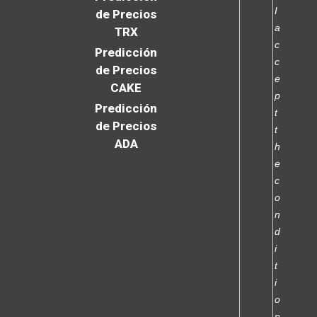
I
de Precios
a
TRX
c
Predicción
c
de Precios
e
CAKE
p
Predicción
t
de Precios
t
ADA
h
e
c
o
n
d
i
t
i
o
n