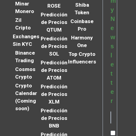
m
Minar
Shiba
ROSE
y
Monero
Token
Predicción
N
Zil
Coinbase
de Precios
Cripto
e
Pro
QTUM
Exchanges
w
Harmony
Predicción
Sin KYC
One
s
de Precios
Binance
SOL
Top Crypto
l
Trading
Influencers
Predicción
e
Cosmos
de Precios
t
Crypto
ATOM
t
Crypto
Predicción
e
Calendar
de Precios
r
(Coming
XLM
soon)
Predicción
de Precios
BNB
Predicción