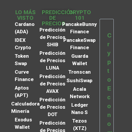
LO MÁS
PREDICCIÓN
CRYPTO
VISTO
DE
101
PRECIOS
Cardano
PancakeBunny
Predicción
(ADA)
Finance
C
de Precios
IDEX
PancakeSwap
r
SHIB
Crypto
Finance
y
Predicción
Token
Guarda
de Precios
p
Swap
Wallet
LUNA
t
Curve
Tronscan
Predicción
Finance
o
SushiSwap
de Precios
Aptos
E
Acala
AVAX
(APT)
Network
c
Predicción
Calculadora
Ledger
o
de Precios
Minería
Nano S
DOT
n
Exodus
Tezos
Predicción
o
Wallet
(XTZ)
de Precios