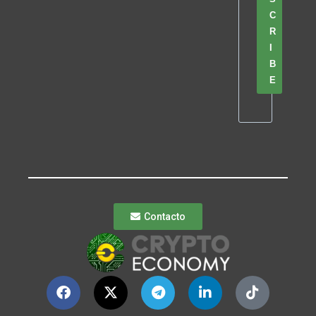
C
R
I
B
E
Contacto