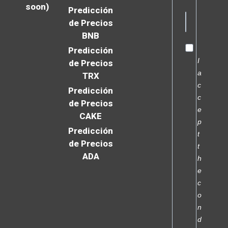
soon)
Predicción
de Precios
BNB
Predicción
I
de Precios
a
TRX
c
Predicción
c
de Precios
e
CAKE
p
Predicción
t
de Precios
t
ADA
h
e
c
o
n
d