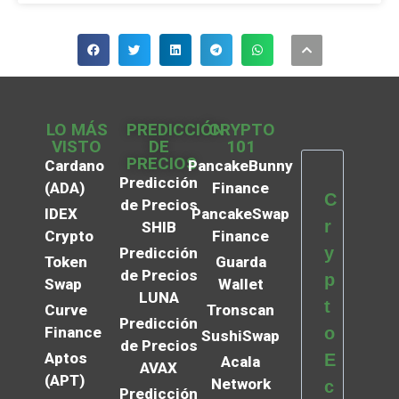
LO MÁS
PREDICCIÓN
CRYPTO
VISTO
DE
101
PRECIOS
Cardano
PancakeBunny
Predicción
(ADA)
Finance
C
de Precios
IDEX
PancakeSwap
r
SHIB
Crypto
Finance
y
Predicción
Token
Guarda
de Precios
p
Swap
Wallet
LUNA
t
Curve
Tronscan
Predicción
Finance
o
SushiSwap
de Precios
Aptos
E
Acala
AVAX
(APT)
Network
c
Predicción