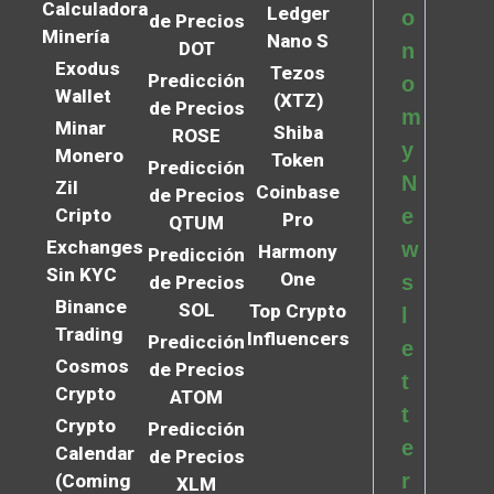
Calculadora
Ledger
o
de Precios
Minería
Nano S
DOT
n
Exodus
Tezos
Predicción
o
Wallet
(XTZ)
de Precios
m
Minar
Shiba
ROSE
y
Monero
Token
Predicción
N
Zil
Coinbase
de Precios
Cripto
e
Pro
QTUM
Exchanges
w
Harmony
Predicción
Sin KYC
One
s
de Precios
Binance
SOL
Top Crypto
l
Trading
Influencers
Predicción
e
Cosmos
de Precios
t
Crypto
ATOM
t
Crypto
Predicción
e
Calendar
de Precios
r
(Coming
XLM