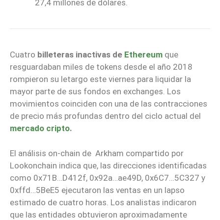
27,4 millones de dólares.
Cuatro
billeteras inactivas de
Ethereum
que
resguardaban miles de tokens desde el año 2018
rompieron su letargo este viernes para liquidar la
mayor parte de sus fondos en exchanges. Los
movimientos coinciden con una de las contracciones
de precio más profundas dentro del ciclo actual del
mercado cripto
.
El análisis on-chain de Arkham compartido por
Lookonchain indica que, las direcciones identificadas
como
0x71B…D412f
,
0x92a…ae49D
,
0x6C7…5C327
y
0xffd…5BeE5
ejecutaron las ventas en un lapso
estimado de cuatro horas. Los analistas indicaron
que las entidades obtuvieron aproximadamente