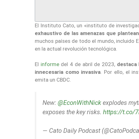
El Instituto Cato, un «instituto de investig
exhaustivo de las amenazas que plantean
muchos países de todo el mundo, incluido E
en la actual revolución tecnológica.
El
informe
del 4 de abril de 2023,
destaca 
innecesaria como invasiva
. Por ello, el i
emita un CBDC.
New:
@EconWithNick
explodes myth
exposes the key risks.
https://t.co
— Cato Daily Podcast (@CatoPodca