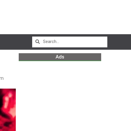
Ads
am