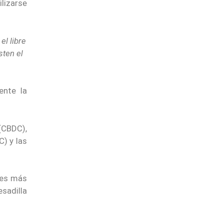
ilizarse
el libre
sten el
ente la
(CBDC),
C) y las
 es más
sadilla