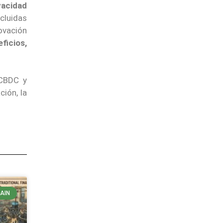
vacidad
ncluidas
ovación
ficios,
 CBDC y
ción, la
AIN