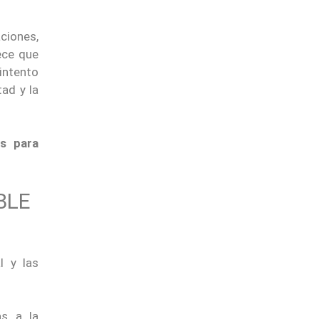
ciones,
ece que
 intento
tad y la
os para
BLE
l y las
as a la