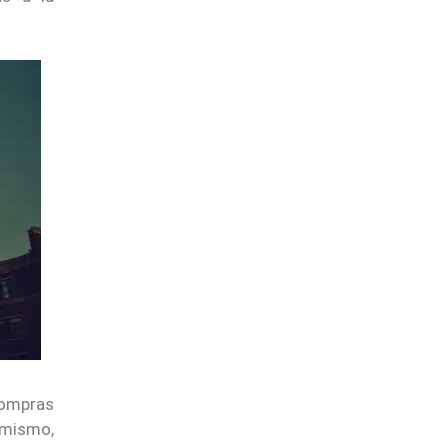
 compras
imismo,