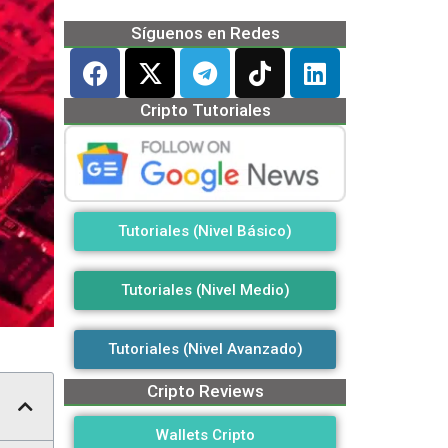
Síguenos en Redes
Cripto Tutoriales
Tutoriales (Nivel Básico)
Tutoriales (Nivel Medio)
Tutoriales (Nivel Avanzado)
Cripto Reviews
Wallets Cripto