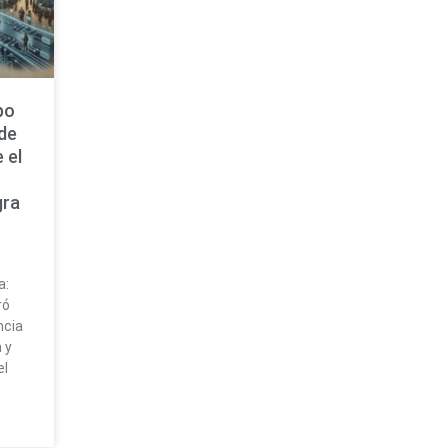
po
 de
 el
gra
a:
ró
ncia
 y
el