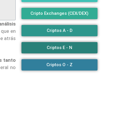
Cripto Exchanges (CEX/DEX)
nálisis
Criptos A - D
, que en
e atrás
Criptos E - N
s tanto
Criptos O - Z
deral no