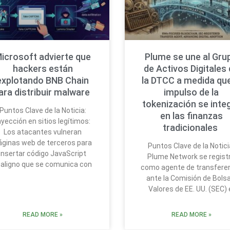
icrosoft advierte que
Plume se une al Gru
hackers están
de Activos Digitales
explotando BNB Chain
la DTCC a medida que
ara distribuir malware
impulso de la
tokenización se inte
Puntos Clave de la Noticia:
en las finanzas
nyección en sitios legítimos:
tradicionales
Los atacantes vulneran
áginas web de terceros para
Puntos Clave de la Notici
insertar código JavaScript
Plume Network se regist
aligno que se comunica con
como agente de transfere
ante la Comisión de Bolsa
Valores de EE. UU. (SEC) 
READ MORE »
READ MORE »