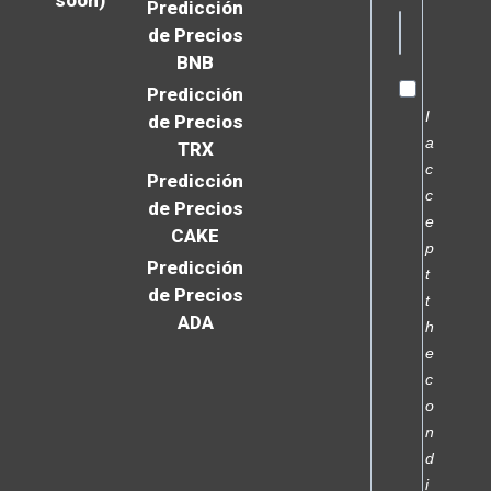
soon)
Predicción
de Precios
BNB
Predicción
I
de Precios
a
TRX
c
Predicción
c
de Precios
e
CAKE
p
Predicción
t
de Precios
t
ADA
h
e
c
o
n
d
i