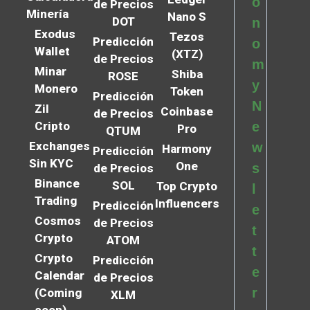
o
de Precios
Minería
Nano S
DOT
n
Exodus
Tezos
Predicción
o
Wallet
(XTZ)
de Precios
m
Minar
Shiba
ROSE
y
Monero
Token
Predicción
N
Zil
Coinbase
de Precios
Cripto
e
Pro
QTUM
Exchanges
w
Harmony
Predicción
Sin KYC
One
s
de Precios
Binance
SOL
Top Crypto
l
Trading
Influencers
Predicción
e
Cosmos
de Precios
t
Crypto
ATOM
t
Crypto
Predicción
e
Calendar
de Precios
r
(Coming
XLM