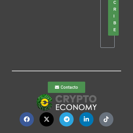
C
R
I
B
E
Contacto