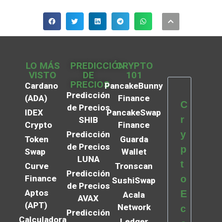
LO MÁS
PREDICCIÓN
CRYPTO
VISTO
DE
101
PRECIOS
Cardano
PancakeBunny
Predicción
(ADA)
Finance
C
de Precios
IDEX
PancakeSwap
r
SHIB
Crypto
Finance
y
Predicción
Token
Guarda
de Precios
p
Swap
Wallet
LUNA
t
Curve
Tronscan
Predicción
Finance
o
SushiSwap
de Precios
Aptos
E
Acala
AVAX
(APT)
Network
c
Predicción
Calculadora
Ledger