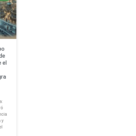
po
 de
 el
gra
a:
ró
ncia
 y
el