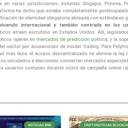
n varias jurisdicciones, incluidas Singapur, Polonia, Po
plataforma ha dicho que estaba completamente geobloquead
ficación de identidad obligatoria alineada con estándares 
olviendo internacional y también centrada en los us
cos atraen escrutinio en Estados Unidos. Allí, legislado
blicos operen en
mercados de predicción
política, y la sup
el sector por acusaciones de insider trading. Para Polymar
ad más dura: el acceso descentralizado no elimina la ley l
os vinculados a elecciones convierten mercados especulat
ara usuarios comunes durante ciclos de campaña online rá
NOTICIAS BNB
CRIPTONOTICIAS BLOCKCH