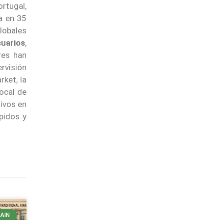
rtugal,
a en 35
globales
uarios
,
res han
ervisión
ket, la
ocal de
ivos en
pidos y
AIN