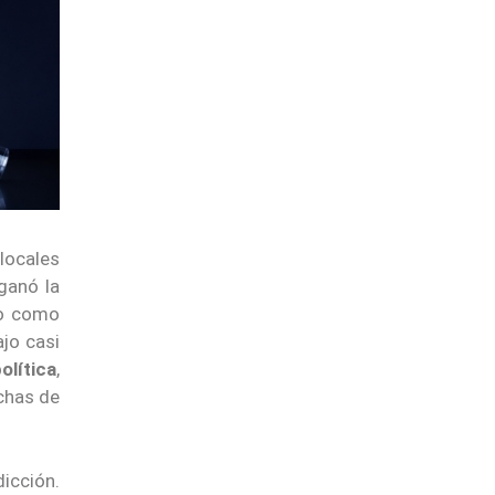
locales
ganó la
to como
jo casi
olítica
,
chas de
icción.