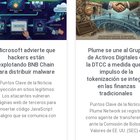
icrosoft advierte que
Plume se une al Gru
hackers están
de Activos Digitales
explotando BNB Chain
la DTCC a medida que
ara distribuir malware
impulso de la
tokenización se inte
Puntos Clave de la Noticia:
en las finanzas
nyección en sitios legítimos:
tradicionales
Los atacantes vulneran
áginas web de terceros para
Puntos Clave de la Notici
insertar código JavaScript
Plume Network se regist
aligno que se comunica con
como agente de transfere
ante la Comisión de Bolsa
Valores de EE. UU. (SEC) 