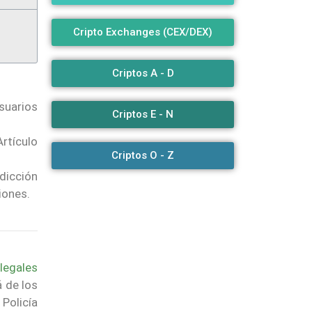
Cripto Exchanges (CEX/DEX)
Criptos A - D
suarios
Criptos E - N
rtículo
Criptos O - Z
dicción
iones.
ilegales
á de los
 Policía