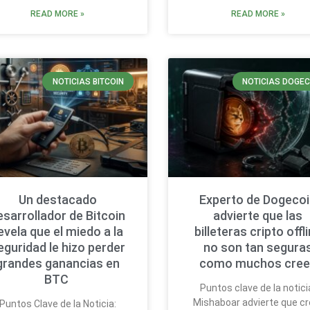
READ MORE »
READ MORE »
NOTICIAS BITCOIN
NOTICIAS DOGEC
Un destacado
Experto de Dogeco
esarrollador de Bitcoin
advierte que las
evela que el miedo a la
billeteras cripto offl
eguridad le hizo perder
no son tan segura
grandes ganancias en
como muchos cree
BTC
Puntos clave de la notici
Mishaboar advierte que cr
Puntos Clave de la Noticia: