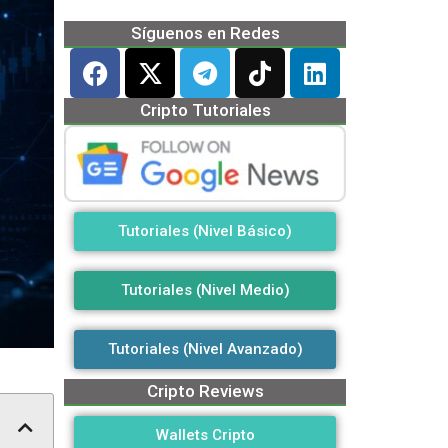
Síguenos en Redes
Cripto Tutoriales
Tutoriales (Nivel Básico)
Tutoriales (Nivel Medio)
Tutoriales (Nivel Avanzado)
Cripto Reviews
Wallets Cripto