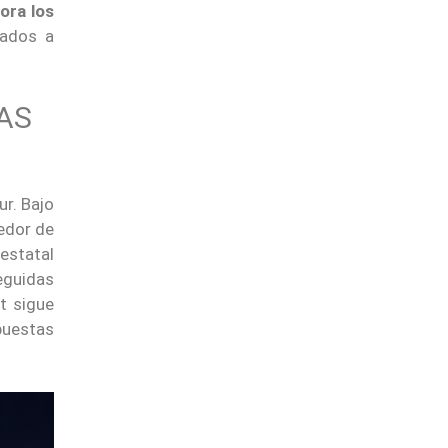
ora los
lados a
AS
ur. Bajo
dedor de
estatal
eguidas
t sigue
puestas