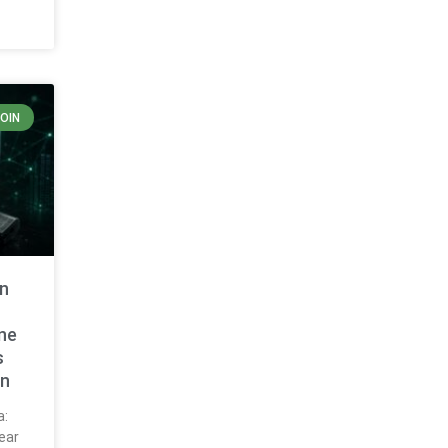
OIN
in
ine
s
n
a:
ear