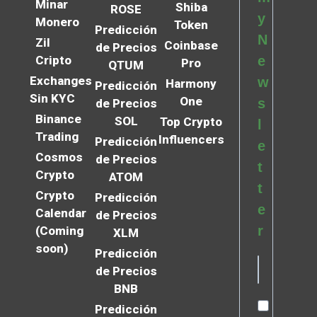
Minar
Shiba
ROSE
y
Monero
Token
Predicción
N
Zil
Coinbase
de Precios
Cripto
e
Pro
QTUM
Exchanges
w
Harmony
Predicción
Sin KYC
One
s
de Precios
Binance
SOL
Top Crypto
l
Trading
Influencers
Predicción
e
Cosmos
de Precios
t
Crypto
ATOM
t
Crypto
Predicción
e
Calendar
de Precios
r
(Coming
XLM
soon)
Predicción
de Precios
BNB
Predicción