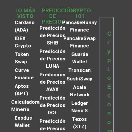
LO MÁS
PREDICCIÓN
CRYPTO
VISTO
DE
101
PRECIOS
Cardano
PancakeBunny
Predicción
(ADA)
Finance
C
de Precios
IDEX
PancakeSwap
r
SHIB
Crypto
Finance
y
Predicción
Token
Guarda
de Precios
p
Swap
Wallet
LUNA
t
Curve
Tronscan
Predicción
Finance
o
SushiSwap
de Precios
Aptos
E
Acala
AVAX
(APT)
Network
c
Predicción
Calculadora
Ledger
o
de Precios
Minería
Nano S
DOT
n
Exodus
Tezos
Predicción
o
Wallet
(XTZ)
de Precios
m