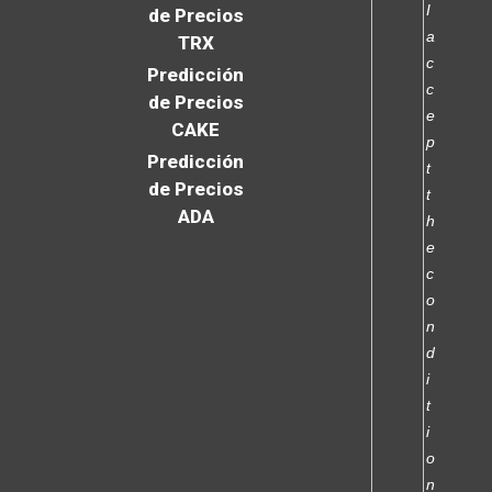
I
de Precios
a
TRX
c
Predicción
c
de Precios
e
CAKE
p
Predicción
t
de Precios
t
ADA
h
e
c
o
n
d
i
t
i
o
n