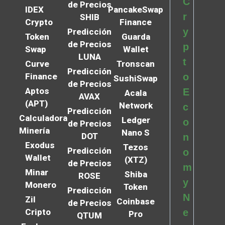
C
de Precios
IDEX
PancakeSwap
r
SHIB
Crypto
Finance
y
Predicción
Token
Guarda
de Precios
p
Swap
Wallet
LUNA
t
Curve
Tronscan
Predicción
Finance
o
SushiSwap
de Precios
Aptos
E
Acala
AVAX
(APT)
Network
c
Predicción
Calculadora
Ledger
o
de Precios
Minería
Nano S
DOT
n
Exodus
Tezos
Predicción
o
Wallet
(XTZ)
de Precios
m
Minar
Shiba
ROSE
y
Monero
Token
Predicción
N
Zil
Coinbase
de Precios
Cripto
e
Pro
QTUM