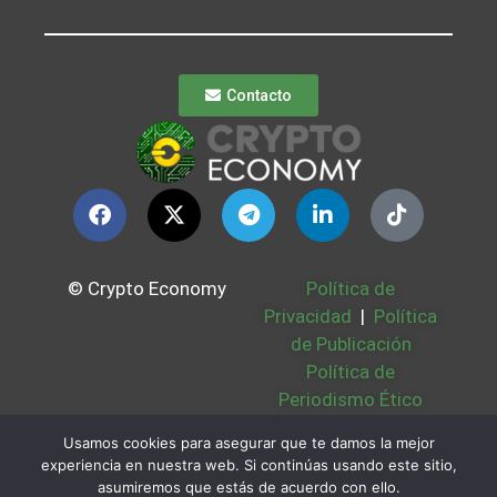
Contacto
© Crypto Economy
Política de
Privacidad
|
Política
de Publicación
Política de
Periodismo Ético
Política Cookies
|
Usamos cookies para asegurar que te damos la mejor
Bases Legales
|
experiencia en nuestra web. Si continúas usando este sitio,
Partners
|
Sobre
asumiremos que estás de acuerdo con ello.