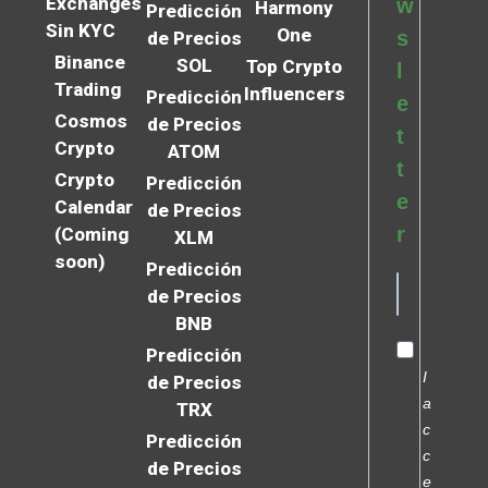
Exchanges
w
Harmony
Predicción
Sin KYC
One
s
de Precios
Binance
SOL
Top Crypto
l
Trading
Influencers
Predicción
e
Cosmos
de Precios
t
Crypto
ATOM
t
Crypto
Predicción
e
Calendar
de Precios
r
(Coming
XLM
soon)
Predicción
de Precios
BNB
Predicción
I
de Precios
a
TRX
c
Predicción
c
de Precios
e