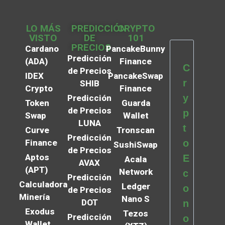
LO MÁS
PREDICCIÓN
CRYPTO
VISTO
DE
101
PRECIOS
Cardano
PancakeBunny
Predicción
(ADA)
Finance
C
de Precios
IDEX
PancakeSwap
r
SHIB
Crypto
Finance
y
Predicción
Token
Guarda
de Precios
p
Swap
Wallet
LUNA
t
Curve
Tronscan
Predicción
Finance
o
SushiSwap
de Precios
Aptos
E
Acala
AVAX
(APT)
Network
c
Predicción
Calculadora
Ledger
o
de Precios
Minería
Nano S
DOT
n
Exodus
Tezos
Predicción
o
Wallet