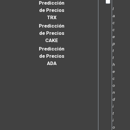
Predicción
I
de Precios
a
TRX
c
Predicción
c
de Precios
e
CAKE
p
Predicción
t
de Precios
t
ADA
h
e
c
o
n
d
i
t
i
o