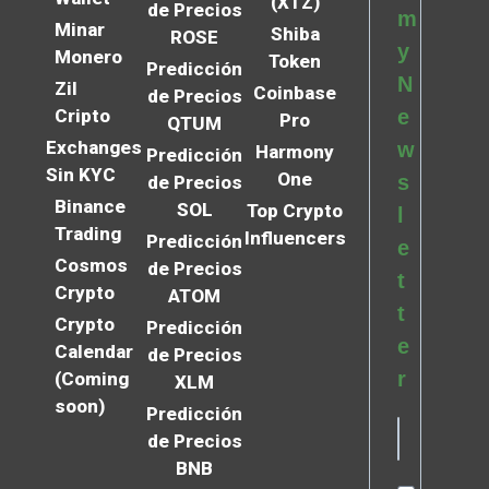
(XTZ)
de Precios
m
Minar
Shiba
ROSE
y
Monero
Token
Predicción
N
Zil
Coinbase
de Precios
Cripto
e
Pro
QTUM
Exchanges
w
Harmony
Predicción
Sin KYC
One
s
de Precios
Binance
SOL
Top Crypto
l
Trading
Influencers
Predicción
e
Cosmos
de Precios
t
Crypto
ATOM
t
Crypto
Predicción
e
Calendar
de Precios
r
(Coming
XLM
soon)
Predicción
de Precios
BNB