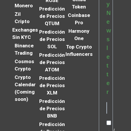
ROSE
y
Monero
Token
Predicción
N
Zil
Coinbase
de Precios
Cripto
e
Pro
QTUM
Exchanges
w
Harmony
Predicción
Sin KYC
One
s
de Precios
Binance
SOL
Top Crypto
l
Trading
Influencers
Predicción
e
Cosmos
de Precios
t
Crypto
ATOM
t
Crypto
Predicción
e
Calendar
de Precios
r
(Coming
XLM
soon)
Predicción
de Precios
BNB
Predicción
I