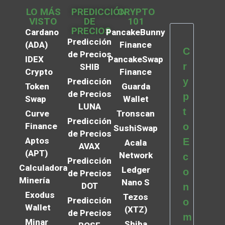
LO MÁS
PREDICCIÓN
CRYPTO
VISTO
DE
101
PRECIOS
Cardano
PancakeBunny
Predicción
(ADA)
Finance
C
de Precios
IDEX
PancakeSwap
r
SHIB
Crypto
Finance
y
Predicción
Token
Guarda
de Precios
p
Swap
Wallet
LUNA
t
Curve
Tronscan
Predicción
Finance
o
SushiSwap
de Precios
Aptos
E
Acala
AVAX
(APT)
Network
c
Predicción
Calculadora
Ledger
o
de Precios
Minería
Nano S
DOT
n
Exodus
Tezos
Predicción
o
Wallet
(XTZ)
de Precios
m
Minar
Shiba