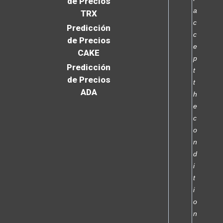
de Precios
a
TRX
c
Predicción
c
de Precios
e
CAKE
p
Predicción
t
de Precios
t
ADA
h
e
c
o
n
d
i
t
i
o
n