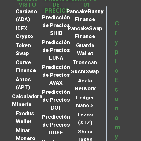
VISTO
DE
101
PRECIOS
Cardano
PancakeBunny
Predicción
(ADA)
Finance
C
de Precios
IDEX
PancakeSwap
r
SHIB
Crypto
Finance
y
Predicción
Token
Guarda
de Precios
p
Swap
Wallet
LUNA
t
Curve
Tronscan
Predicción
Finance
o
SushiSwap
de Precios
Aptos
E
Acala
AVAX
(APT)
Network
c
Predicción
Calculadora
Ledger
o
de Precios
Minería
Nano S
DOT
n
Exodus
Tezos
Predicción
o
Wallet
(XTZ)
de Precios
m
Minar
Shiba
ROSE
y
Monero
Token