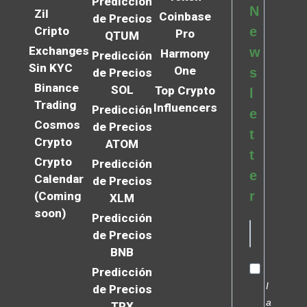
Predicción
N
Zil
Coinbase
de Precios
Cripto
e
Pro
QTUM
Exchanges
w
Harmony
Predicción
Sin KYC
One
s
de Precios
Binance
SOL
Top Crypto
l
Trading
Influencers
Predicción
e
Cosmos
de Precios
t
Crypto
ATOM
t
Crypto
Predicción
e
Calendar
de Precios
r
(Coming
XLM
soon)
Predicción
de Precios
BNB
Predicción
I
de Precios
a
TRX