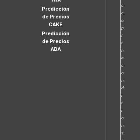
c
Predicción
c
de Precios
e
CAKE
p
Predicción
t
de Precios
t
ADA
h
e
c
o
n
d
i
t
i
o
n
s