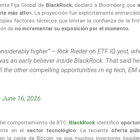
enta Fija Global de
BlackRock
, declaró a Bloomberg que
a
te más alto».
La proyección fue explícitamente enmarca
tiples factores técnicos que limitan la confianza de la fir
sión de
no incrementar su exposición por el momento.
 considerably higher” – Rick Rieder on ETF IQ yest, wh
was an early believer inside BlackRock. That said he
ll the other compelling opportunities rn eg tech, EM 
)
June 16, 2026
s del comportamiento de BTC.
BlackRock
identificó
oportu
mente en el
sector tecnológico
. La reciente
oferta púb
en la caída de Bitcoin, ya que muchos inversores liquida