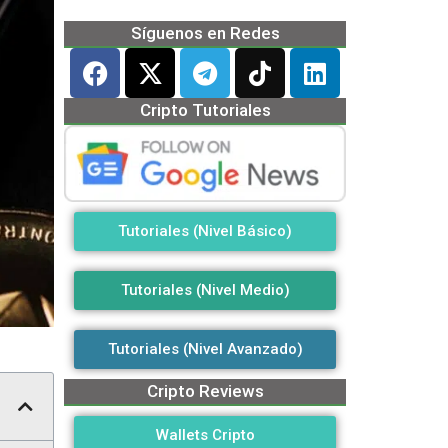
Síguenos en Redes
Cripto Tutoriales
Tutoriales (Nivel Básico)
Tutoriales (Nivel Medio)
Tutoriales (Nivel Avanzado)
Cripto Reviews
Wallets Cripto