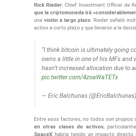
Rick Rieder
, Chief Investment Officer de R
que la criptomoneda irá «considerablemen
una
visión a largo plazo
. Rieder señaló múl
activo a corto plazo y que llevaron a la deci
“I think bitcoin is ultimately going
owns a little in one of his MFs and 
hasn’t increased allocation due to a
pic.twitter.com/4zoaWaTETx
— Eric Balchunas (@EricBalchunas
Entre esos factores, no todos son propio
en otras clases de activos
, particular
SpaceX
habría tenido un impacto directo 