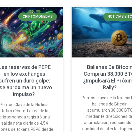
CRIPTOMONEDAS
NOTICIAS BIT
Las reservas de PEPE
Ballenas De Bitcoi
en los exchanges
Compran 38.000 BT
sufren un duro golpe:
¿Impulsará El Próxi
se aproxima un nuevo
Rally?
impulso?
Puntos clave de la Noticia
ballenas de Bitcoin
Puntos Clave de la Noticia:
acumularon 38.000 BT
Retiro récord: La red de la
mediante direcciones d
criptomoneda registró una
acumulación, reduciendo 
salida neta diaria de 4,54
cantidad de oferta disponi
llones de tokens PEPE desde