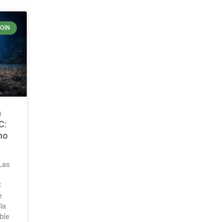
COIN
n
C:
mo
 Las
C
e
la
ble