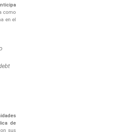
nticipa
da como
ma en el
o
debt
nidades
lica de
ron sus