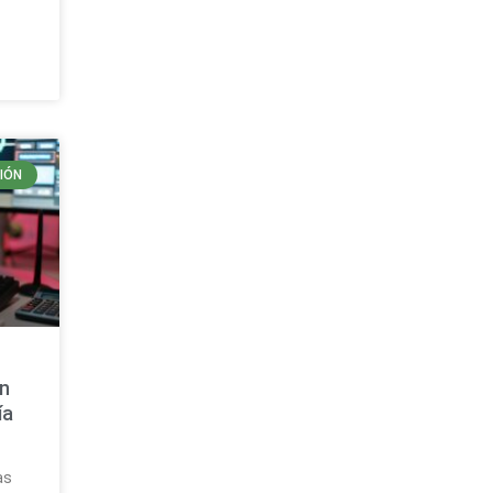
IÓN
s
on
ía
as