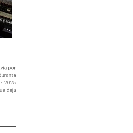
avía
por
 durante
de 2025
ue deja