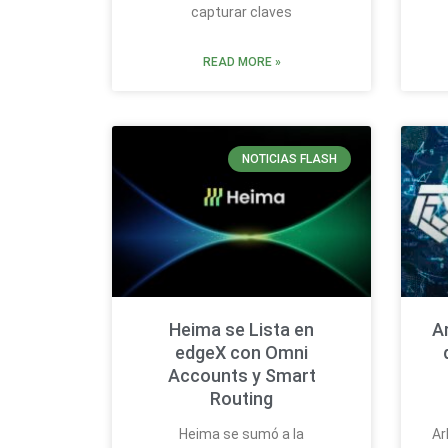
capturar claves
READ MORE »
NOTICIAS FLASH
Heima se Lista en
A
edgeX con Omni
Accounts y Smart
Routing
Heima se sumó a la
Ar