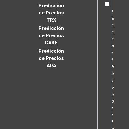
Predicción
I
de Precios
a
TRX
c
Predicción
c
de Precios
e
CAKE
p
Predicción
t
de Precios
t
ADA
h
e
c
o
n
d
i
t
i
o