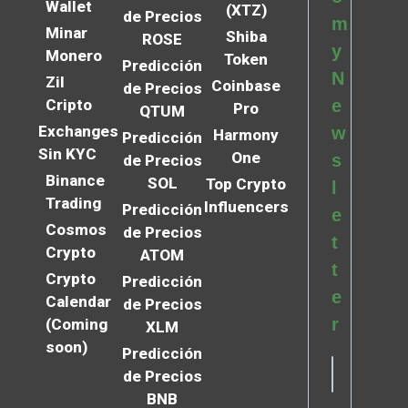
Wallet
(XTZ)
de Precios
m
Minar
Shiba
ROSE
y
Monero
Token
Predicción
N
Zil
Coinbase
de Precios
Cripto
e
Pro
QTUM
Exchanges
w
Harmony
Predicción
Sin KYC
One
s
de Precios
Binance
SOL
Top Crypto
l
Trading
Influencers
Predicción
e
Cosmos
de Precios
t
Crypto
ATOM
t
Crypto
Predicción
e
Calendar
de Precios
r
(Coming
XLM
soon)
Predicción
de Precios
BNB