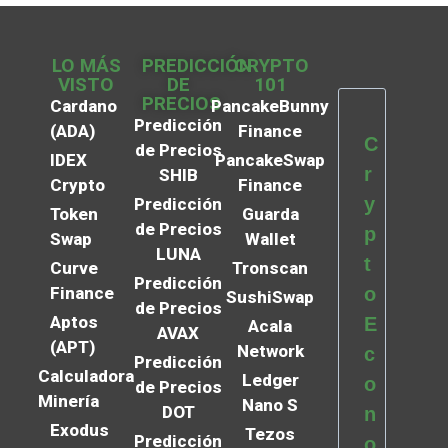
LO MÁS
PREDICCIÓN
CRYPTO
VISTO
DE
101
PRECIOS
Cardano
PancakeBunny
Predicción
(ADA)
Finance
C
de Precios
IDEX
PancakeSwap
r
SHIB
Crypto
Finance
y
Predicción
Token
Guarda
de Precios
p
Swap
Wallet
LUNA
t
Curve
Tronscan
Predicción
Finance
o
SushiSwap
de Precios
Aptos
E
Acala
AVAX
(APT)
Network
c
Predicción
Calculadora
Ledger
o
de Precios
Minería
Nano S
DOT
n
Exodus
Tezos
Predicción
o