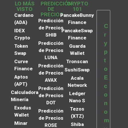
LO MÁS
PREDICCIÓN
CRYPTO
VISTO
DE
101
PRECIOS
Cardano
PancakeBunny
Predicción
(ADA)
Finance
C
de Precios
IDEX
PancakeSwap
r
SHIB
Crypto
Finance
y
Predicción
Token
Guarda
de Precios
p
Swap
Wallet
LUNA
t
Curve
Tronscan
Predicción
Finance
o
SushiSwap
de Precios
Aptos
E
Acala
AVAX
(APT)
Network
c
Predicción
Calculadora
Ledger
o
de Precios
Minería
Nano S
DOT
n
Exodus
Tezos
Predicción
o
Wallet
(XTZ)
de Precios
m
Minar
Shiba
ROSE