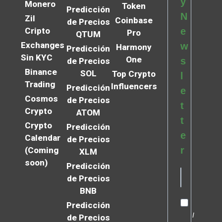
y
Monero
Token
Predicción
N
Zil
Coinbase
de Precios
Cripto
e
Pro
QTUM
Exchanges
w
Harmony
Predicción
Sin KYC
One
s
de Precios
Binance
SOL
Top Crypto
l
Trading
Influencers
Predicción
e
Cosmos
de Precios
t
Crypto
ATOM
t
Crypto
Predicción
e
Calendar
de Precios
r
(Coming
XLM
soon)
Predicción
de Precios
BNB
Predicción
I
de Precios