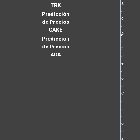
a
TRX
c
Predicción
c
de Precios
e
CAKE
p
Predicción
t
de Precios
t
ADA
h
e
c
o
n
d
i
t
i
o
n
s