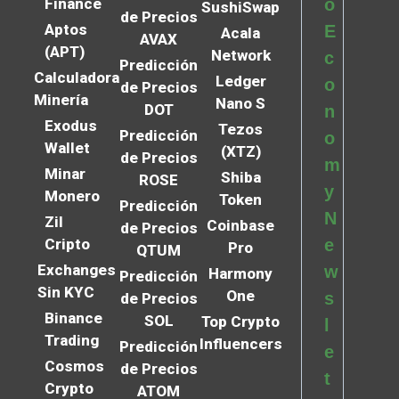
Finance
o
SushiSwap
de Precios
Aptos
E
Acala
AVAX
(APT)
Network
c
Predicción
Calculadora
Ledger
o
de Precios
Minería
Nano S
DOT
n
Exodus
Tezos
Predicción
o
Wallet
(XTZ)
de Precios
m
Minar
Shiba
ROSE
y
Monero
Token
Predicción
N
Zil
Coinbase
de Precios
Cripto
e
Pro
QTUM
Exchanges
w
Harmony
Predicción
Sin KYC
One
s
de Precios
Binance
SOL
Top Crypto
l
Trading
Influencers
Predicción
e
Cosmos
de Precios
t
Crypto
ATOM