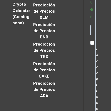
t
Crypto
Predicción
e
Calendar
de Precios
r
(Coming
XLM
soon)
Predicción
de Precios
BNB
Predicción
I
de Precios
a
TRX
c
Predicción
c
de Precios
e
CAKE
p
Predicción
t
de Precios
t
ADA
h
e
c