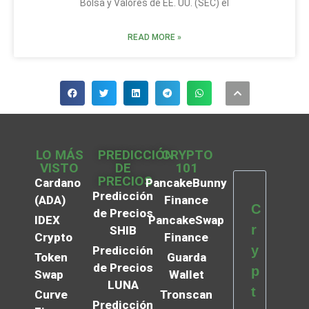
Bolsa y Valores de EE. UU. (SEC) el
READ MORE »
LO MÁS
PREDICCIÓN
CRYPTO
VISTO
DE
101
PRECIOS
Cardano
PancakeBunny
Predicción
(ADA)
Finance
C
de Precios
IDEX
PancakeSwap
r
SHIB
Crypto
Finance
y
Predicción
Token
Guarda
de Precios
p
Swap
Wallet
LUNA
t
Curve
Tronscan
Predicción