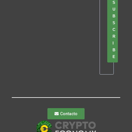
S
U
B
S
C
R
I
B
E
Contacto