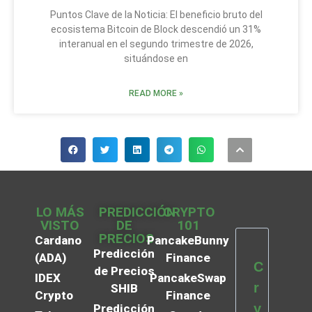
Puntos Clave de la Noticia: El beneficio bruto del
ecosistema Bitcoin de Block descendió un 31%
interanual en el segundo trimestre de 2026,
situándose en
READ MORE »
LO MÁS
PREDICCIÓN
CRYPTO
VISTO
DE
101
PRECIOS
Cardano
PancakeBunny
Predicción
(ADA)
Finance
C
de Precios
IDEX
PancakeSwap
r
SHIB
Crypto
Finance
y
Predicción