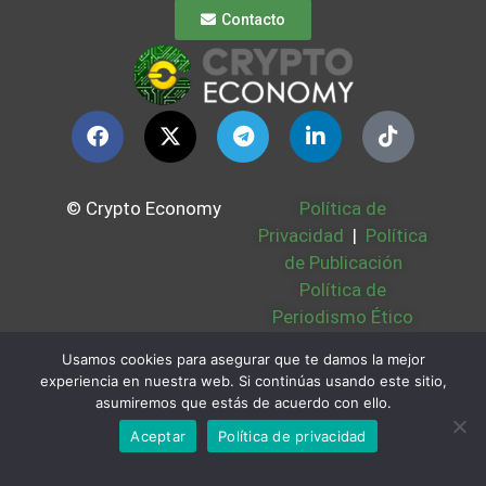
Contacto
© Crypto Economy
Política de
Privacidad
|
Política
de Publicación
Política de
Periodismo Ético
Política Cookies
|
Usamos cookies para asegurar que te damos la mejor
Bases Legales
|
experiencia en nuestra web. Si continúas usando este sitio,
Partners
|
Sobre
asumiremos que estás de acuerdo con ello.
Nosotros
Aceptar
Política de privacidad