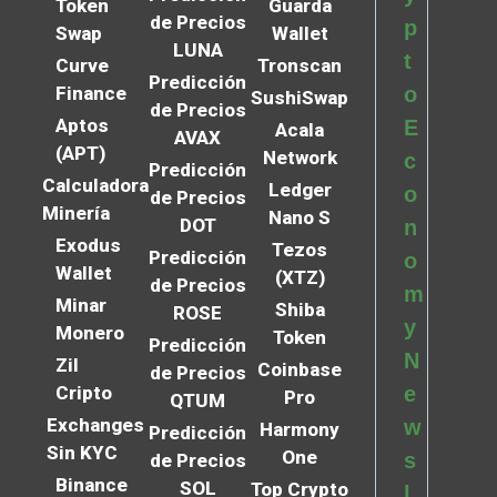
Token
Guarda
de Precios
p
Swap
Wallet
LUNA
t
Curve
Tronscan
Predicción
Finance
o
SushiSwap
de Precios
Aptos
E
Acala
AVAX
(APT)
Network
c
Predicción
Calculadora
Ledger
o
de Precios
Minería
Nano S
DOT
n
Exodus
Tezos
Predicción
o
Wallet
(XTZ)
de Precios
m
Minar
Shiba
ROSE
y
Monero
Token
Predicción
N
Zil
Coinbase
de Precios
Cripto
e
Pro
QTUM
Exchanges
w
Harmony
Predicción
Sin KYC
One
s
de Precios
Binance
SOL
Top Crypto
l