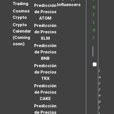
Trading
Influencers
Predicción
e
Cosmos
de Precios
t
Crypto
ATOM
t
Crypto
Predicción
e
Calendar
de Precios
r
(Coming
XLM
soon)
Predicción
de Precios
BNB
Predicción
I
de Precios
a
TRX
c
Predicción
c
de Precios
e
CAKE
p
Predicción
t
de Precios
t