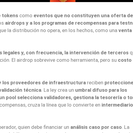
e tokens
como
eventos que no constituyen una oferta de
los
airdrops y a los programas de recompensas para test
ue la distribución no opera, en los hechos, como una
venta
 legales y, con frecuencia, la intervención de terceros
q
ración. El airdrop sobrevive como herramienta, pero su
costo
y los proveedores de infraestructura
reciben
proteccion
validación técnica
. La ley crea un
umbral difuso para los
n pool selecciona validadores, gestiona la tesorería o t
ecompensas, cruza la línea que lo convierte en
intermediario
perador, quien debe financiar un
análisis caso por caso
. La