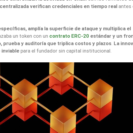
centralizada verifican credenciales en tiempo real
antes 
specíficas, amplía la superficie de ataque y multiplica el
anzaba un token con un
contrato ERC-20
estándar y un fro
o, prueba y auditoría que triplica costos y plazos
.
La inno
 inviable
para el fundador sin capital institucional.