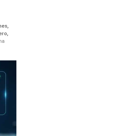
nes,
ero,
ma