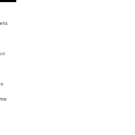
nets
.
ue
es
oma