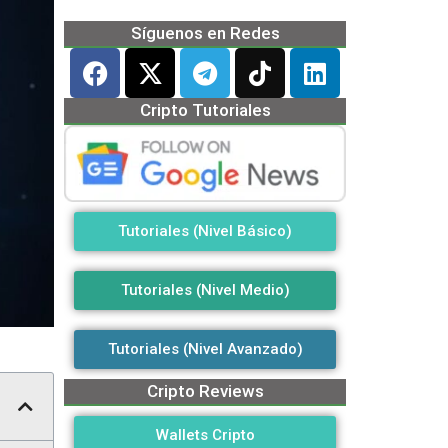
Síguenos en Redes
Cripto Tutoriales
Tutoriales (Nivel Básico)
Tutoriales (Nivel Medio)
Tutoriales (Nivel Avanzado)
Cripto Reviews
Wallets Cripto