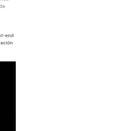
de
nt-end
vación