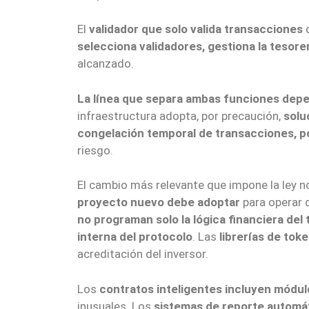
El
validador que solo valida transacciones
q
selecciona validadores, gestiona la tesore
alcanzado.
La línea que separa ambas funciones depen
infraestructura adopta, por precaución,
solu
congelación temporal de transacciones, p
riesgo.
El cambio más relevante que impone la ley no 
proyecto nuevo debe adoptar
para operar 
no programan solo la lógica financiera del
interna del protocolo
. Las
librerías de tok
acreditación del inversor.
Los
contratos inteligentes incluyen módu
inusuales. Los
sistemas de reporte automát