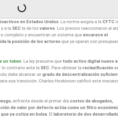
toactivos en Estados Unidos
. La norma asigna a la
CFTC
l
y a la
SEC
la de los
valores
. Los precios reaccionaron al al
exto completo y encuentran un sistema que
encarece el
ida la posición de los actores
que ya operan con presupue
de un token
. La ley presume que
todo activo digital nuevo 
 lo contrario ante la
SEC
. Para obtener la
reclasificación 
ocolo debe alcanzar un
grado de descentralización suficien
ara esa transición. Charles Hoskinson calificó este mecan
riesgo
, enfrenta desde el primer día
costos de abogados,
ción de valor por defecto actúa como un filtro económi
que ya cotiza en bolsa
. El
laboratorio de dos desarrollad