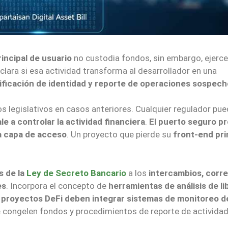
rincipal de usuario
no custodia fondos, sin embargo, ejerce
aclara si esa actividad transforma al desarrollador en una
rificación de identidad y reporte de operaciones sospec
os legislativos en casos anteriores. Cualquier regulador pu
le a controlar la actividad financiera
.
El puerto seguro p
la capa de acceso
. Un proyecto que pierde su
front-end pri
s de la
Ley de Secreto Bancario
a los
intercambios, corr
es
. Incorpora el concepto de
herramientas de análisis de li
s
proyectos DeFi deben integrar sistemas de monitoreo d
 congelen fondos y procedimientos de reporte de activida