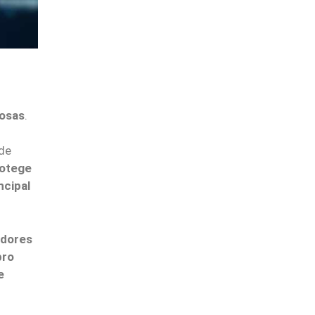
hosas
.
ede
rotege
ncipal
edores
bro
e
d