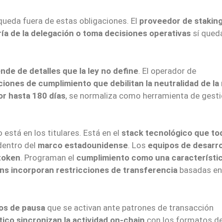
ueda fuera de estas obligaciones. El
proveedor de stakin
ría de la delegación o toma decisiones operativas
sí qued
de de detalles que la ley no define
. El operador de
ciones de cumplimiento que debilitan la neutralidad de la
or hasta 180 días
, se normaliza como herramienta de gest
está en los titulares. Está en el
stack tecnológico que to
dentro del
marco estadounidense
. Los
equipos de desarro
 token
. Programan el
cumplimiento como una característi
ens incorporan restricciones de transferencia
basadas en
los de pausa
que se activan ante patrones de transacción
ico sincronizan la actividad on-chain
con los formatos de