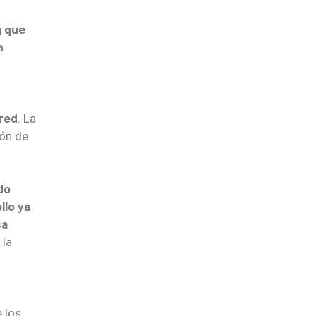
g que
a
 red
. La
ión de
do
llo ya
ca
 la
 los