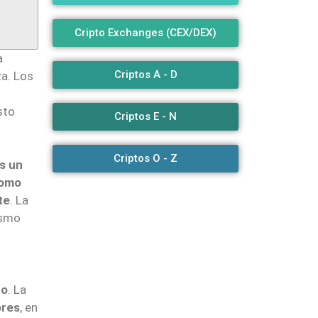
Cripto Exchanges (CEX/DEX)
a
Criptos A - D
za. Los
sto
Criptos E - N
Criptos O - Z
es un
como
te
. La
ismo
co
. La
ores
, en