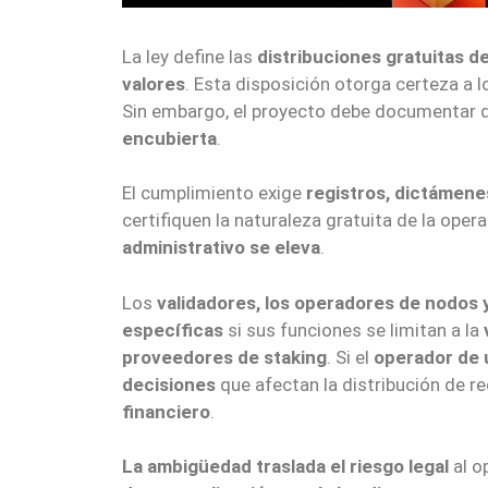
La ley define las
distribuciones gratuitas d
valores
. Esta disposición otorga certeza a 
Sin embargo, el proyecto debe documentar q
encubierta
.
El cumplimiento exige
registros, dictámenes
certifiquen la naturaleza gratuita de la ope
administrativo se eleva
.
Los
validadores, los operadores de nodos 
específicas
si sus funciones se limitan a la
proveedores de staking
. Si el
operador de u
decisiones
que afectan la distribución de r
financiero
.
La ambigüedad traslada el riesgo legal
al o