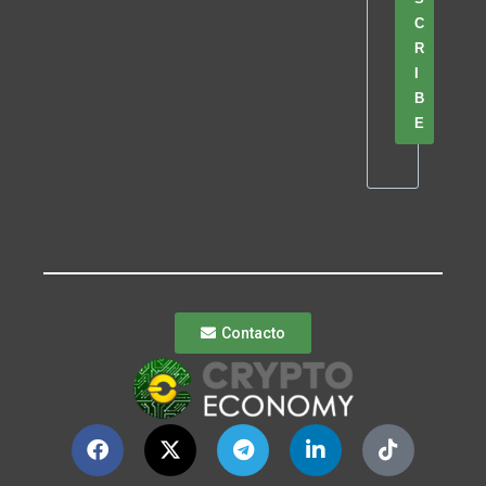
C
R
I
B
E
Contacto