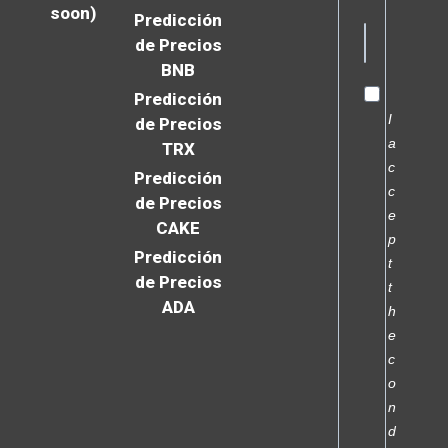
soon)
Predicción
de Precios
BNB
Predicción
I
de Precios
a
TRX
c
Predicción
c
de Precios
e
CAKE
p
Predicción
t
de Precios
t
ADA
h
e
c
o
n
d