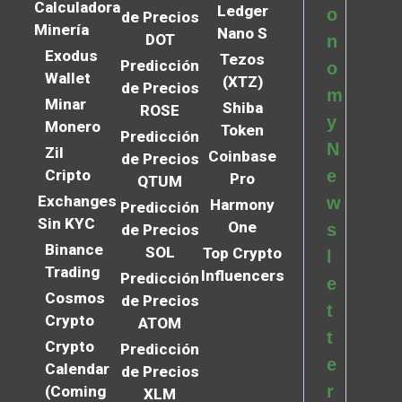
Calculadora
Ledger
o
de Precios
Minería
Nano S
DOT
n
Exodus
Tezos
Predicción
o
Wallet
(XTZ)
de Precios
m
Minar
Shiba
ROSE
y
Monero
Token
Predicción
N
Zil
Coinbase
de Precios
Cripto
e
Pro
QTUM
Exchanges
w
Harmony
Predicción
Sin KYC
One
s
de Precios
Binance
SOL
Top Crypto
l
Trading
Influencers
Predicción
e
Cosmos
de Precios
t
Crypto
ATOM
t
Crypto
Predicción
e
Calendar
de Precios
r
(Coming
XLM