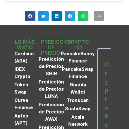
LO MÁS
PREDICCIÓN
CRYPTO
VISTO
DE
101
PRECIOS
Cardano
PancakeBunny
Predicción
(ADA)
Finance
C
de Precios
IDEX
PancakeSwap
r
SHIB
Crypto
Finance
y
Predicción
Token
Guarda
de Precios
p
Swap
Wallet
LUNA
t
Curve
Tronscan
Predicción
Finance
o
SushiSwap
de Precios
Aptos
E
Acala
AVAX
(APT)
Network
c
Predicción