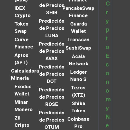
C
de Precios
IDEX
PancakeSwap
r
SHIB
Crypto
Finance
y
Predicción
Token
Guarda
de Precios
p
Swap
Wallet
LUNA
t
Curve
Tronscan
Predicción
Finance
o
SushiSwap
de Precios
Aptos
E
Acala
AVAX
(APT)
Network
c
Predicción
Calculadora
Ledger
o
de Precios
Minería
Nano S
DOT
n
Exodus
Tezos
Predicción
o
Wallet
(XTZ)
de Precios
m
Minar
Shiba
ROSE
y
Monero
Token
Predicción
N
Zil
Coinbase
de Precios
Cripto
e
Pro
QTUM