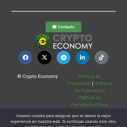
Contacto
© Crypto Economy
Política de
Privacidad
|
Política
de Publicación
Política de
Periodismo Ético
Política Cookies
|
Usamos cookies para asegurar que te damos la mejor
Bases Legales
|
experiencia en nuestra web. Si continúas usando este sitio,
Partners
|
Sobre