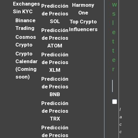
Exchanges
w
Harmony
Predicción
Sin KYC
One
s
de Precios
Binance
SOL
Top Crypto
l
Trading
Influencers
Predicción
e
Cosmos
de Precios
t
Crypto
ATOM
t
Crypto
Predicción
e
Calendar
de Precios
r
(Coming
XLM
soon)
Predicción
de Precios
BNB
Predicción
I
de Precios
a
TRX
c
Predicción
c
de Precios