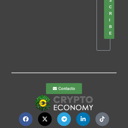
S
C
R
I
B
E
Contacto