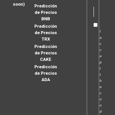
soon)
Predicción
de Precios
BNB
Predicción
I
de Precios
a
TRX
c
Predicción
c
de Precios
e
CAKE
p
Predicción
t
de Precios
t
ADA
h
e
c
o
n
d