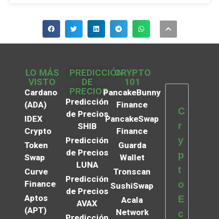
LO MÁS
PREDICCIÓN
CRYPTO
VISTO
DE
101
PRECIOS
Cardano
PancakeBunny
Predicción
(ADA)
Finance
C
de Precios
IDEX
PancakeSwap
r
SHIB
Crypto
Finance
y
Predicción
Token
Guarda
de Precios
p
Swap
Wallet
LUNA
t
Curve
Tronscan
Predicción
Finance
o
SushiSwap
de Precios
Aptos
E
Acala
AVAX
(APT)
Network
c
Predicción