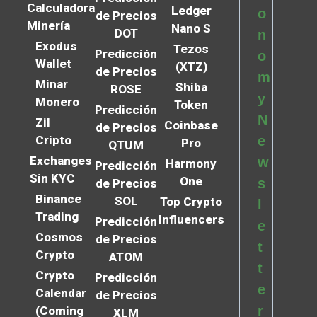
Calculadora
Ledger
o
de Precios
Minería
Nano S
DOT
n
Exodus
Tezos
Predicción
o
Wallet
(XTZ)
de Precios
m
Minar
Shiba
ROSE
y
Monero
Token
Predicción
N
Zil
Coinbase
de Precios
Cripto
e
Pro
QTUM
Exchanges
w
Harmony
Predicción
Sin KYC
One
s
de Precios
Binance
SOL
Top Crypto
l
Trading
Influencers
Predicción
e
Cosmos
de Precios
t
Crypto
ATOM
t
Crypto
Predicción
e
Calendar
de Precios
r
(Coming
XLM