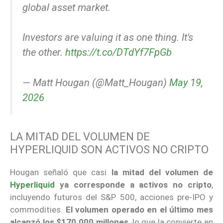
global asset market.
Investors are valuing it as one thing. It's
the other.
https://t.co/DTdYf7FpGb
— Matt Hougan (@Matt_Hougan)
May 19,
2026
LA MITAD DEL VOLUMEN DE
HYPERLIQUID SON ACTIVOS NO CRIPTO
Hougan señaló que casi
la mitad del volumen de
Hyperliquid
ya corresponde a activos no cripto
,
incluyendo futuros del S&P 500, acciones pre-IPO y
commodities.
El volumen operado en el último mes
alcanzó los $170.000 millones
, lo que la convierte en