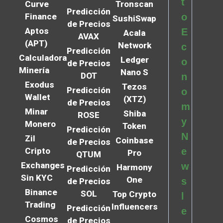
t
Curve
Tronscan
Predicción
Finance
o
SushiSwap
de Precios
Aptos
E
Acala
AVAX
(APT)
Network
c
Predicción
Calculadora
Ledger
o
de Precios
Minería
Nano S
DOT
n
Exodus
Tezos
Predicción
o
Wallet
(XTZ)
de Precios
m
Minar
Shiba
ROSE
y
Monero
Token
Predicción
N
Zil
Coinbase
de Precios
Cripto
e
Pro
QTUM
Exchanges
w
Harmony
Predicción
Sin KYC
One
s
de Precios
Binance
SOL
Top Crypto
l
Trading
Influencers
Predicción
e
Cosmos
de Precios