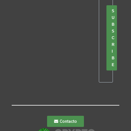
S
U
B
S
C
R
I
B
E
Contacto