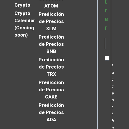
t
Crypto
ATOM
t
Crypto
Predicción
e
Calendar
de Precios
r
(Coming
XLM
soon)
Predicción
de Precios
BNB
Predicción
I
de Precios
a
TRX
c
Predicción
c
de Precios
e
CAKE
p
Predicción
t
de Precios
t
ADA
h
e