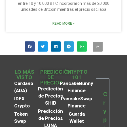
entre 10 y 10.000 BTC incorporaron más de 20.000
unidades de Bitcoin mientras el precio oscilaba
READ MORE »
LO MÁS
PREDICCIÓN
CRYPTO
VISTO
DE
101
PRECIOS
Cardano
PancakeBunny
Predicción
(ADA)
Finance
C
de Precios
IDEX
PancakeSwap
r
SHIB
Crypto
Finance
y
Predicción
Token
Guarda
de Precios
p
Swap
Wallet
LUNA