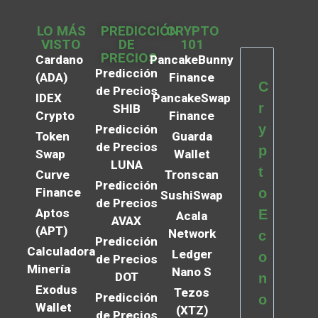
LO MÁS
PREDICCIÓN
CRYPTO
VISTO
DE
101
PRECIOS
Cardano
PancakeBunny
Predicción
(ADA)
Finance
C
de Precios
IDEX
PancakeSwap
r
SHIB
Crypto
Finance
y
Predicción
Token
Guarda
de Precios
p
Swap
Wallet
LUNA
t
Curve
Tronscan
Predicción
Finance
o
SushiSwap
de Precios
Aptos
E
Acala
AVAX
(APT)
Network
c
Predicción
Calculadora
Ledger
o
de Precios
Minería
Nano S
DOT
n
Exodus
Tezos
Predicción
o
Wallet
(XTZ)
de Precios