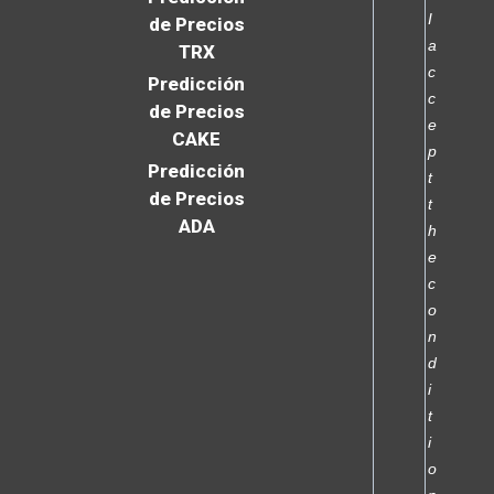
I
de Precios
a
TRX
c
Predicción
c
de Precios
e
CAKE
p
Predicción
t
de Precios
t
ADA
h
e
c
o
n
d
i
t
i
o