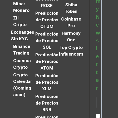
m
Minar
Shiba
ROSE
y
Monero
Token
Predicción
N
Zil
Coinbase
de Precios
Cripto
e
Pro
QTUM
Exchanges
w
Harmony
Predicción
Sin KYC
One
s
de Precios
Binance
SOL
Top Crypto
l
Trading
Influencers
Predicción
e
Cosmos
de Precios
t
Crypto
ATOM
t
Crypto
Predicción
e
Calendar
de Precios
r
(Coming
XLM
soon)
Predicción
de Precios
BNB
Predicción