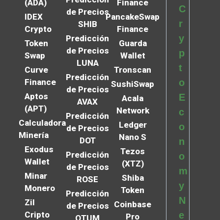
(ADA)
Finance
C
de Precios
IDEX
PancakeSwap
r
SHIB
Crypto
Finance
y
Predicción
Token
Guarda
de Precios
p
Swap
Wallet
LUNA
t
Curve
Tronscan
Predicción
Finance
o
SushiSwap
de Precios
Aptos
E
Acala
AVAX
(APT)
Network
c
Predicción
Calculadora
Ledger
o
de Precios
Minería
Nano S
DOT
n
Exodus
Tezos
Predicción
o
Wallet
(XTZ)
de Precios
m
Minar
Shiba
ROSE
y
Monero
Token
Predicción
N
Zil
Coinbase
de Precios
Cripto
e
Pro
QTUM