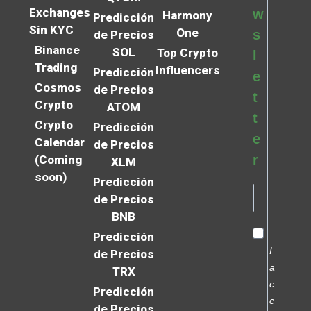
Exchanges
w
Harmony
Predicción
Sin KYC
One
s
de Precios
Binance
SOL
Top Crypto
l
Trading
Influencers
Predicción
e
Cosmos
de Precios
t
Crypto
ATOM
t
Crypto
Predicción
e
Calendar
de Precios
r
(Coming
XLM
soon)
Predicción
de Precios
BNB
Predicción
I
de Precios
a
TRX
c
Predicción
c
de Precios