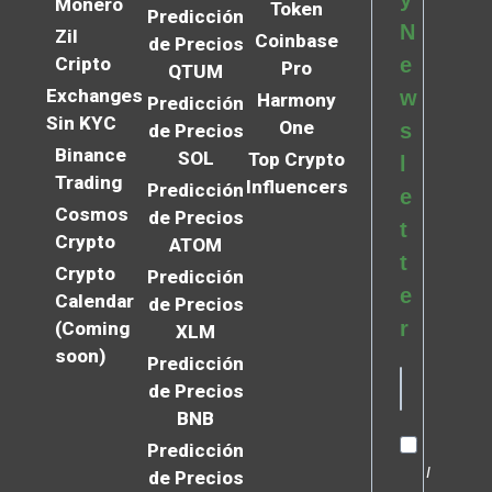
Monero
Token
Predicción
N
Zil
Coinbase
de Precios
Cripto
e
Pro
QTUM
Exchanges
w
Harmony
Predicción
Sin KYC
One
s
de Precios
Binance
SOL
Top Crypto
l
Trading
Influencers
Predicción
e
Cosmos
de Precios
t
Crypto
ATOM
t
Crypto
Predicción
e
Calendar
de Precios
r
(Coming
XLM
soon)
Predicción
de Precios
BNB
Predicción
I
de Precios