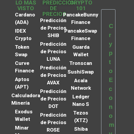
LO MÁS
PREDICCIÓN
CRYPTO
VISTO
DE
101
PRECIOS
Cardano
PancakeBunny
Predicción
(ADA)
Finance
C
de Precios
IDEX
PancakeSwap
r
SHIB
Crypto
Finance
y
Predicción
Token
Guarda
de Precios
p
Swap
Wallet
LUNA
t
Curve
Tronscan
Predicción
Finance
o
SushiSwap
de Precios
Aptos
E
Acala
AVAX
(APT)
Network
c
Predicción
Calculadora
Ledger
o
de Precios
Minería
Nano S
DOT
n
Exodus
Tezos
Predicción
o
Wallet
(XTZ)
de Precios
m
Minar
Shiba
ROSE
y