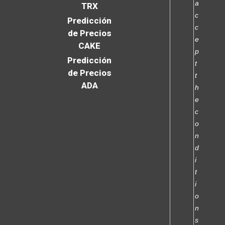
a
TRX
c
Predicción
c
de Precios
e
CAKE
p
Predicción
t
de Precios
t
ADA
h
e
c
o
n
d
i
t
i
o
n
s