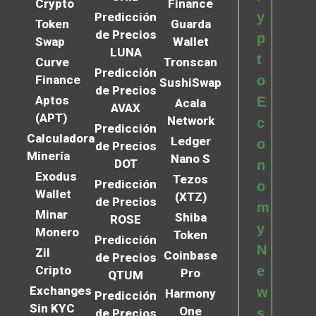
Crypto
Finance
y
Predicción
Token
Guarda
de Precios
p
Swap
Wallet
LUNA
t
Curve
Tronscan
Predicción
Finance
o
SushiSwap
de Precios
Aptos
E
Acala
AVAX
(APT)
Network
c
Predicción
Calculadora
Ledger
o
de Precios
Minería
Nano S
DOT
n
Exodus
Tezos
Predicción
o
Wallet
(XTZ)
de Precios
m
Minar
Shiba
ROSE
y
Monero
Token
Predicción
N
Zil
Coinbase
de Precios
Cripto
e
Pro
QTUM
Exchanges
w
Harmony
Predicción
Sin KYC
One
s
de Precios