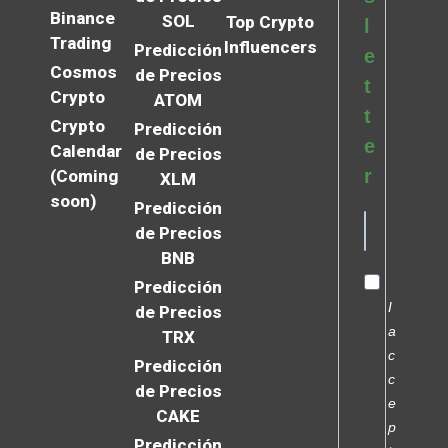
Binance
SOL
Top Crypto
l
Trading
Influencers
Predicción
e
Cosmos
de Precios
t
Crypto
ATOM
t
Crypto
Predicción
e
Calendar
de Precios
r
(Coming
XLM
soon)
Predicción
de Precios
BNB
Predicción
I
de Precios
a
TRX
c
Predicción
c
de Precios
e
CAKE
p
Predicción