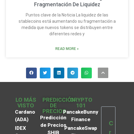
Fragmentación De Liquidez
Puntos clave de la Noticia La liquidez de las
stablecoins está aumentando su fragmentación a
medida que nuevos tokens se distribuyen entre
diferentes redes y
READ MORE »
LO MÁS
PREDICCIÓN
CRYPTO
VISTO
DE
101
PRECIOS
Cardano
PancakeBunny
Predicción
(ADA)
Finance
C
de Precios
IDEX
PancakeSwap
r
SHIB