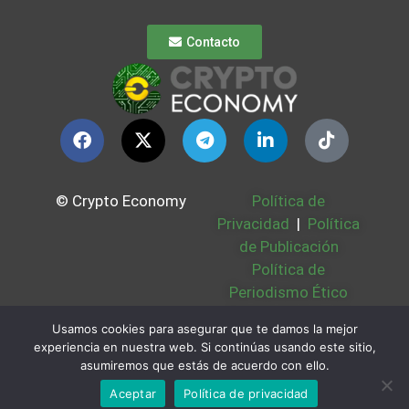
Contacto
© Crypto Economy
Política de
Privacidad
|
Política
de Publicación
Política de
Periodismo Ético
Política Cookies
|
Usamos cookies para asegurar que te damos la mejor
Bases Legales
|
experiencia en nuestra web. Si continúas usando este sitio,
Partners
|
Sobre
asumiremos que estás de acuerdo con ello.
Nosotros
Aceptar
Política de privacidad